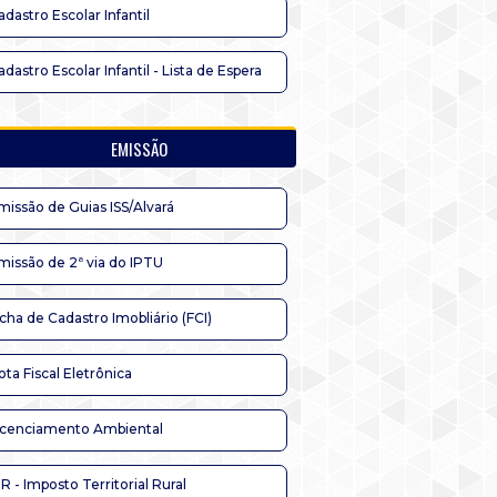
adastro Escolar Infantil
adastro Escolar Infantil - Lista de Espera
EMISSÃO
missão de Guias ISS/Alvará
missão de 2ª via do IPTU
icha de Cadastro Imobliário (FCI)
ota Fiscal Eletrônica
icenciamento Ambiental
TR - Imposto Territorial Rural