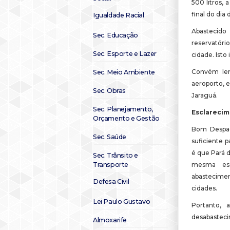
500 litros, 
final do dia 
Igualdade Racial
Abastecido
Sec. Educação
reservatóri
Sec. Esporte e Lazer
cidade. Isto 
Convém lem
Sec. Meio Ambiente
aeroporto, 
Sec. Obras
Jaraguá.
Sec. Planejamento,
Esclarecim
Orçamento e Gestão
Bom Despac
Sec. Saúde
suficiente p
é que Pará 
Sec. Trânsito e
Transporte
mesma es
abastecime
Defesa Civil
cidades.
Lei Paulo Gustavo
Portanto, 
desabastec
Almoxarife