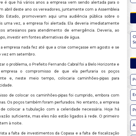
e é que há vários anos a empresa vem sendo alertada para o
m abril deste ano os vereadores, juntamente com a Assembleia
a do Estado, promoveram aqui uma audiência pública sobre o
is uma vez, a empresa foi alertada. Ela deveria imediatamente
ços artesianos para atendimento de emergência. Deveria, ao
C
, investir em fontes alternativas de água.
S
 a empresa nada fez até que a crise começasse em agosto e se
de vez em setembro.
ar o problema, o Prefeito Fernando Cabral foi a Belo Horizonte e
 empresa o compromisso de que ela perfuraria os poços
nte e, neste meio tempo, colocaria caminhões-pipas para
P
cidade.
E
sso de colocar os caminhões-pipas foi cumprido, embora com
has. Os poços também foram perfurados. No entanto, a empresa
de colocar a tubulação com a celeridade necessária. Hoje há
P
azão suficiente, mas eles não estão ligados à rede. O primeiro
ntem à noite.
A
ta a falta de investimentos da Copasa e a falta de fiscalização