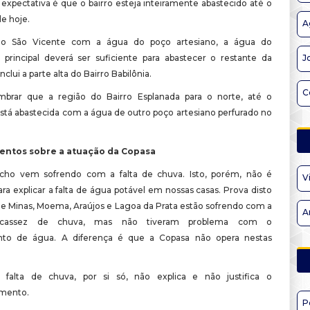
a expectativa é que o bairro esteja inteiramente abastecido até o
de hoje.
A
 o São Vicente com a água do poço artesiano, a água do
o principal deverá ser suficiente para abastecer o restante da
J
inclui a parte alta do Bairro Babilônia.
C
brar que a região do Bairro Esplanada para o norte, até o
está abastecida com a água de outro poço artesiano perfurado no
entos sobre a atuação da Copasa
ho vem sofrendo com a falta de chuva. Isto, porém, não é
V
ara explicar a falta de água potável em nossas casas. Prova disto
de Minas, Moema, Araújos e Lagoa da Prata estão sofrendo com a
A
cassez de chuva, mas não tiveram problema com o
nto de água. A diferença é que a Copasa não opera nestas
a falta de chuva, por si só, não explica e não justifica o
imento.
P