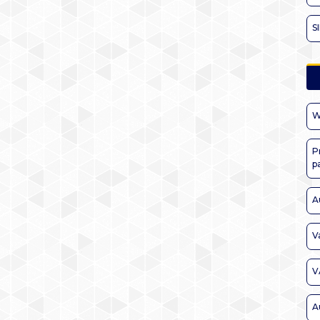
S
W
P
p
A
V
V
A