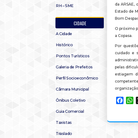
da ARSAE, o
RH – SME
Estado de M
Bom Despac
CIDADE
O próximo p
A Cidade
a Copasa.
Histórico
Por questõe
cuidado e s
Pontos Turísticos
administrati
Galeria de Prefeitos
pelas dificu
estiagem d
Perfil Socioeconômico
competente,
organizaçã
Câmara Municipal
Faceb
W
Ônibus Coletivo
Guia Comercial
Taxistas
Traslado