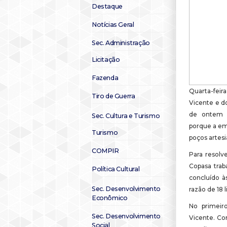
Destaque
Notícias Geral
Sec. Administração
Licitação
Fazenda
Quarta-feira
Tiro de Guerra
Vicente e d
de ontem (
Sec. Cultura e Turismo
porque a em
Turismo
poços artesi
COMPIR
Para resolv
Copasa traba
Política Cultural
concluído à
Sec. Desenvolvimento
razão de 18 l
Econômico
No primeir
Sec. Desenvolvimento
Vicente. Co
Social