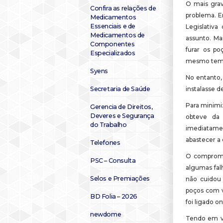
O mais grav
Confira as relações de
problema. E
Medicamentos
Essenciais e de
Legislativ
Medicamentos de
assunto. Ma
Componentes
furar os po
Especializados
mesmo tempo
Syens
No entanto,
Secretaria de Saúde
instalasse 
Para minimiz
Gerencia de Direitos,
Deveres e Segurança
obteve da
do Trabalho
imediatame
abastecer a 
Telefones
O compromi
PSC – Consulta
algumas fal
Selos e Premiações
não cuidou 
poços com v
BD Folia – 2026
foi ligado o
newdome
Tendo em vis