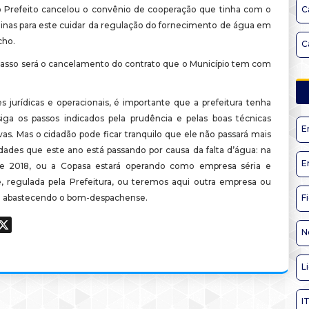
 Prefeito cancelou o convênio de cooperação que tinha com o
C
inas para este cuidar da regulação do fornecimento de água em
ho.
C
asso será o cancelamento do contrato que o Município tem com
s jurídicas e operacionais, é importante que a prefeitura tenha
iga os passos indicados pela prudência e pelas boas técnicas
E
vas. Mas o cidadão pode ficar tranquilo que ele não passará mais
ldades que este ano está passando por causa da falta d’água: na
E
e 2018, ou a Copasa estará operando como empresa séria e
 regulada pela Prefeitura, ou teremos aqui outra empresa ou
o abastecendo o bom-despachense.
F
ook
hatsApp
X
N
L
I