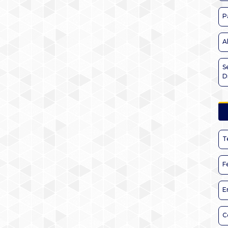
P
A
S
D
T
F
E
C