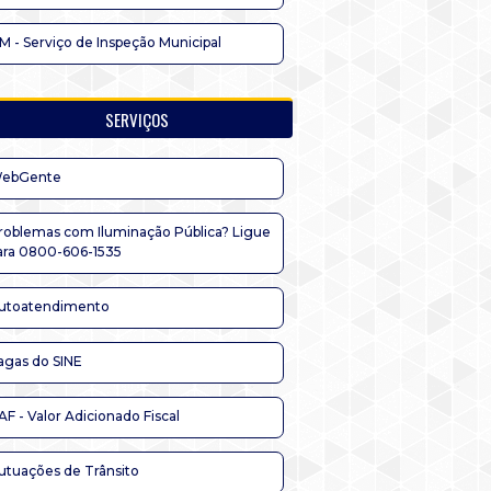
IM - Serviço de Inspeção Municipal
SERVIÇOS
ebGente
roblemas com Iluminação Pública? Ligue
ara 0800-606-1535
utoatendimento
agas do SINE
AF - Valor Adicionado Fiscal
utuações de Trânsito