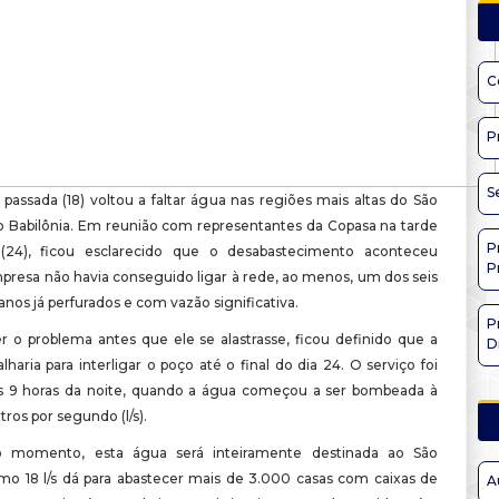
C
P
S
 passada (18) voltou a faltar água nas regiões mais altas do São
o Babilônia. Em reunião com representantes da Copasa na tarde
P
24), ficou esclarecido que o desabastecimento aconteceu
P
presa não havia conseguido ligar à rede, ao menos, um dos seis
anos já perfurados e com vazão significativa.
P
er o problema antes que ele se alastrasse, ficou definido que a
D
lharia para interligar o poço até o final do dia 24. O serviço foi
s 9 horas da noite, quando a água começou a ser bombeada à
itros por segundo (l/s).
o momento, esta água será inteiramente destinada ao São
mo 18 l/s dá para abastecer mais de 3.000 casas com caixas de
A