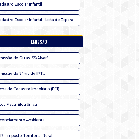
adastro Escolar Infantil
adastro Escolar Infantil - Lista de Espera
EMISSÃO
missão de Guias ISS/Alvará
missão de 2ª via do IPTU
icha de Cadastro Imobliário (FCI)
ota Fiscal Eletrônica
icenciamento Ambiental
TR - Imposto Territorial Rural