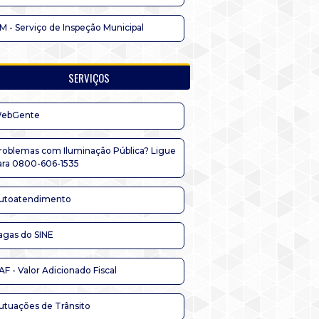
IM - Serviço de Inspeção Municipal
SERVIÇOS
ebGente
roblemas com Iluminação Pública? Ligue
ara 0800-606-1535
utoatendimento
agas do SINE
AF - Valor Adicionado Fiscal
utuações de Trânsito