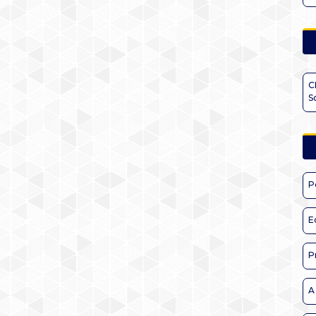
C
S
P
E
P
A