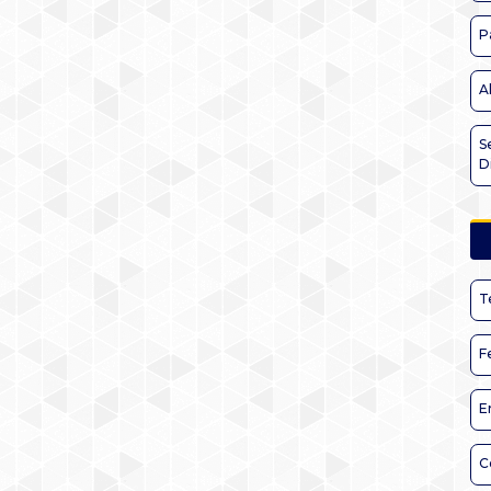
P
A
S
D
T
F
E
C