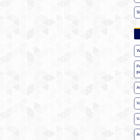
S
W
P
p
A
V
V
A