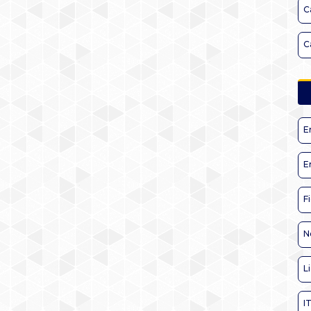
C
C
E
E
F
N
L
I