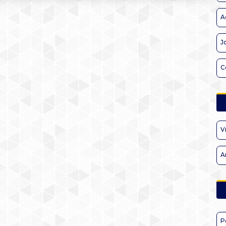
A
J
C
V
A
P