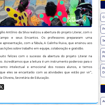
C
P
gílio Antônio da Silva realizou a abertura do projeto Literar, com o
ampo e seus Encantos. Os professores prepararam uma
S
 apresentação, com a fábula, A Galinha Ruiva, que ensinou aos
sas lições sobre trabalho em equipe, colaboração e gratidão.
P
ito felizes com o sucesso da abertura do projeto Literar na
P
lio. Acreditamos que a leitura é um instrumento poderoso para o
mento intelectual e emocional dos nossos alunos, e temos
P
que eles se encantarão com as atividades que estão por vir”,
D
la Oliveira, Secretária de Educação.
ook
hatsApp
X
A