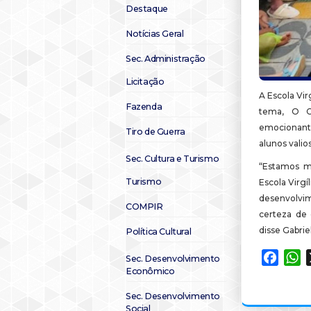
Destaque
Notícias Geral
Sec. Administração
Licitação
A Escola Vir
Fazenda
tema, O C
emocionante
Tiro de Guerra
alunos valio
Sec. Cultura e Turismo
“Estamos mu
Turismo
Escola Virgí
desenvolvi
COMPIR
certeza de 
disse Gabrie
Política Cultural
Faceb
W
Sec. Desenvolvimento
Econômico
Sec. Desenvolvimento
Social