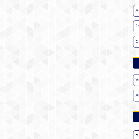
A
J
C
V
A
P