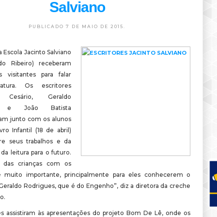
Salviano
PUBLICADO 7 DE MAIO DE 2015.
 Escola Jacinto Salviano
o Ribeiro) receberam
es visitantes para falar
ratura. Os escritores
e Cesário, Geraldo
s e João Batista
m junto com os alunos
ro Infantil (18 de abril)
re seus trabalhos e da
da leitura para o futuro.
 das crianças com os
 é muito importante, principalmente para eles conhecerem o
 Geraldo Rodrigues, que é do Engenho”, diz a diretora da creche
o.
es assistiram às apresentações do projeto Bom De Lê, onde os