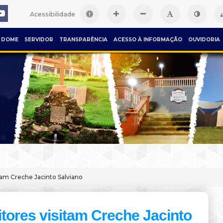
Acessibilidade
DOME
SERVIDOR
TRANSPARÊNCIA
ACESSO À INFORMAÇÃO
OUVIDORIA
itam Creche Jacinto Salviano
itores visitam Creche Jacinto