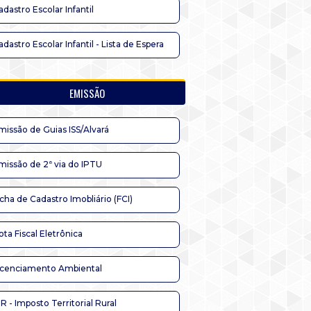
adastro Escolar Infantil
adastro Escolar Infantil - Lista de Espera
EMISSÃO
missão de Guias ISS/Alvará
missão de 2ª via do IPTU
icha de Cadastro Imobliário (FCI)
ota Fiscal Eletrônica
icenciamento Ambiental
TR - Imposto Territorial Rural