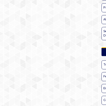
P
A
S
D
T
F
E
C