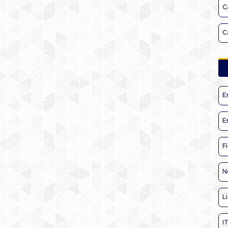
C
C
E
E
F
N
L
I