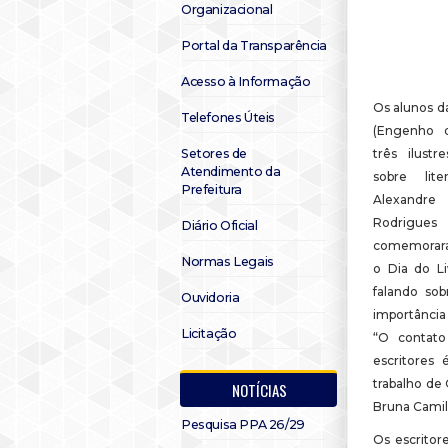
Organizacional
Portal da Transparência
Acesso à Informação
Os alunos da
Telefones Úteis
(Engenho d
Setores de
três ilustr
Atendimento da
sobre lite
Prefeitura
Alexandr
Rodrigue
Diário Oficial
comemorara
Normas Legais
o Dia do Liv
falando sob
Ouvidoria
importância 
Licitação
“O contato
escritores
trabalho de
NOTÍCIAS
Bruna Camil
Pesquisa PPA 26/29
Os escritor