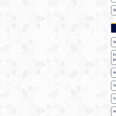
S
W
P
p
A
V
V
A