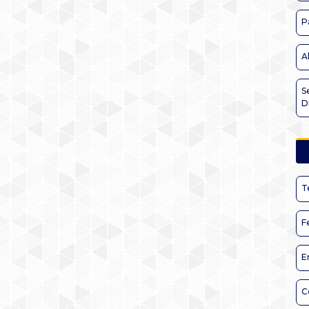
P
A
S
D
T
F
E
C