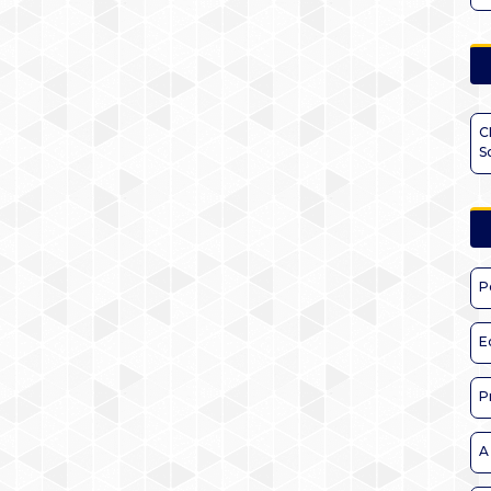
C
S
P
E
P
A