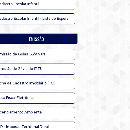
adastro Escolar Infantil
adastro Escolar Infantil - Lista de Espera
EMISSÃO
missão de Guias ISS/Alvará
missão de 2ª via do IPTU
icha de Cadastro Imobliário (FCI)
ota Fiscal Eletrônica
icenciamento Ambiental
TR - Imposto Territorial Rural