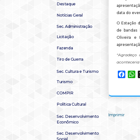
Destaque
apresentaç
data do eve
Notícias Geral
O Estação d
Sec. Administração
de bandas 
Licitação
Oliveira e
apresentaçã
Fazenda
“Agradeço 
Tiro de Guerra
aconteceria
Sec. Cultura e Turismo
Faceb
W
Turismo
COMPIR
Política Cultural
Imprimir
Sec. Desenvolvimento
Econômico
Sec. Desenvolvimento
Social