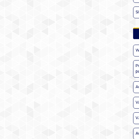
S
W
P
p
A
V
V
A