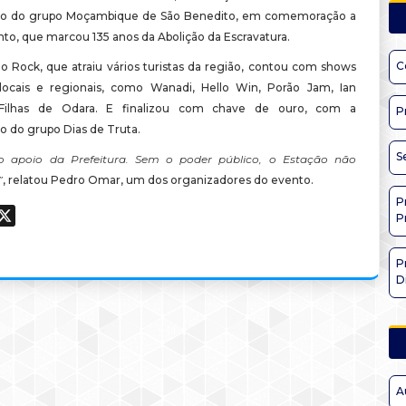
ão do grupo Moçambique de São Benedito, em comemoração a
nto, que marcou 135 anos da Abolição da Escravatura.
C
o Rock, que atraiu vários turistas da região, contou com shows
locais e regionais, como Wanadi, Hello Win, Porão Jam, Ian
 Filhas de Odara. E finalizou com chave de ouro, com a
P
o do grupo Dias de Truta.
S
o apoio da Prefeitura. Sem o poder público, o Estação não
”
, relatou Pedro Omar, um dos organizadores do evento.
P
ook
hatsApp
X
P
P
D
A