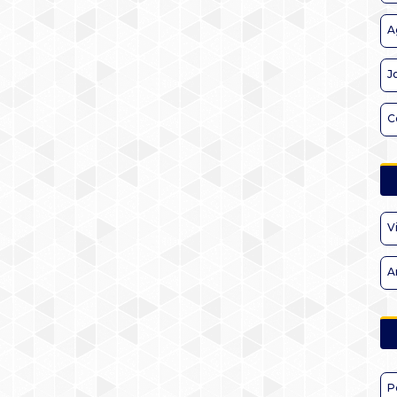
A
J
C
V
A
P