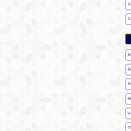
C
C
E
E
F
N
L
I