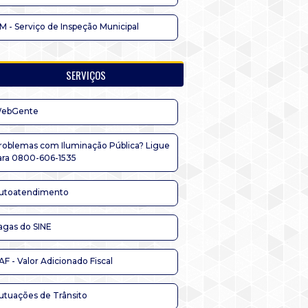
IM - Serviço de Inspeção Municipal
SERVIÇOS
ebGente
roblemas com Iluminação Pública? Ligue
ara 0800-606-1535
utoatendimento
agas do SINE
AF - Valor Adicionado Fiscal
utuações de Trânsito