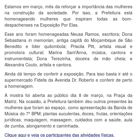
Estamos em março, mês da reforçar a importância das mulheres
na construção da sociedade. Por isso, a Prefeitura está
homenageando mulheres que inspiram todas as bom-
despachenses na Exposição Por Elas.
Esse ano foram homenageadas Neusa Ramos, escritora; Dona
Sebastiana
in memorian
, antiga capitã do Moçambique de São
Benedito e líder quilombola; Priscila Pitt, artista visual e
promotora cultural; Marina Sant’Anna, música, cantora e
instrumentista; Dona Terezinha, doceira de mão cheia; e
Alexandra Couto, artista e cantora.
Ainda dá tempo de conferir a exposição. Para isso basta ir até o
supermercado Fidelis da Avenida Dr. Roberto e conferir de perto
a homenagem.
A mostra foi aberta ao público dia 8 de março, na Praça da
Matriz. Na ocasião, a Prefeitura também deu outros presentes às
mulheres que foram ao espaço, como apresentação da Banda de
Música do 7º BPM; plantas suculentas, doces, frutas, orientações
jurídicas, maquiagem, massagem, cuidados com a saúde, aula
de zumba, alongamento e caminhada.
Clique aqui e veja os participantes das atividades físicas.