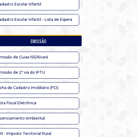
adastro Escolar Infantil
adastro Escolar Infantil - Lista de Espera
EMISSÃO
missão de Guias ISS/Alvará
missão de 2ª via do IPTU
icha de Cadastro Imobliário (FCI)
ota Fiscal Eletrônica
icenciamento Ambiental
TR - Imposto Territorial Rural