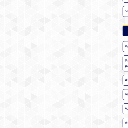
S
W
P
p
A
V
V
A