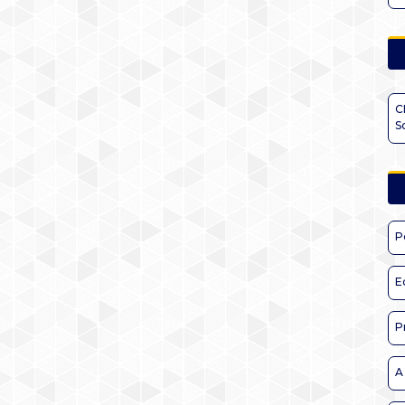
C
S
P
E
P
A