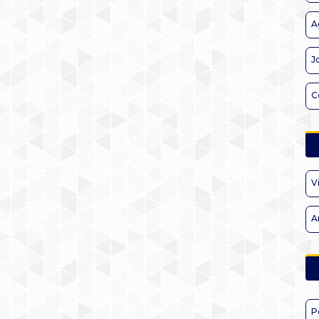
A
J
C
V
A
P