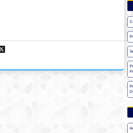
C
P
ook
hatsApp
X
S
P
P
P
D
A