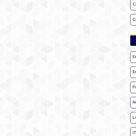
C
C
E
E
F
N
L
I