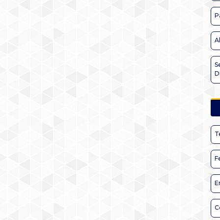
P
A
S
D
T
F
E
C