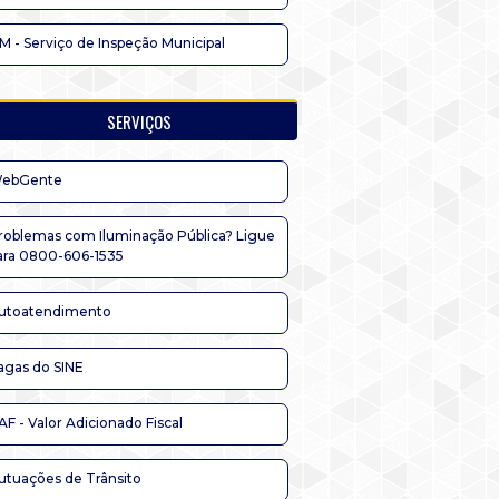
IM - Serviço de Inspeção Municipal
SERVIÇOS
ebGente
roblemas com Iluminação Pública? Ligue
ara 0800-606-1535
utoatendimento
agas do SINE
AF - Valor Adicionado Fiscal
utuações de Trânsito