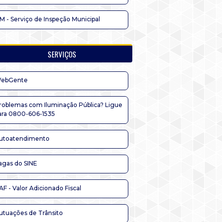
IM - Serviço de Inspeção Municipal
SERVIÇOS
ebGente
roblemas com Iluminação Pública? Ligue
ara 0800-606-1535
utoatendimento
agas do SINE
AF - Valor Adicionado Fiscal
utuações de Trânsito