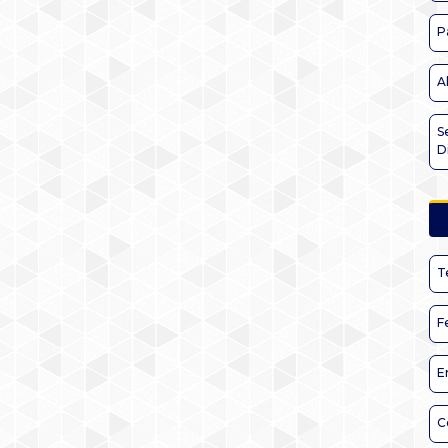
P
A
S
D
T
F
E
C