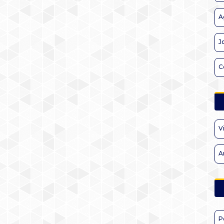
A
J
C
V
A
P