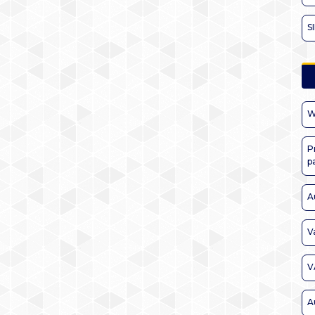
S
W
P
p
A
V
V
A