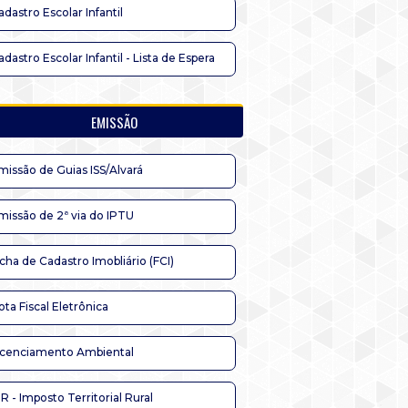
adastro Escolar Infantil
adastro Escolar Infantil - Lista de Espera
EMISSÃO
missão de Guias ISS/Alvará
missão de 2ª via do IPTU
icha de Cadastro Imobliário (FCI)
ota Fiscal Eletrônica
icenciamento Ambiental
TR - Imposto Territorial Rural