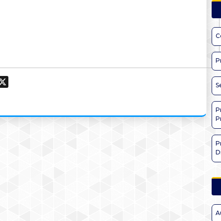
C
P
ook
hatsApp
X
S
P
P
P
D
A