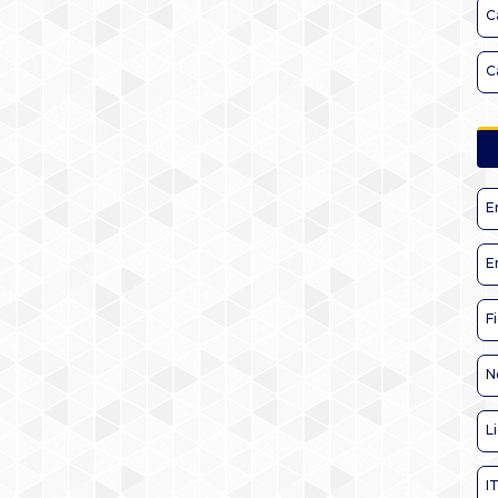
C
C
E
E
F
N
L
I