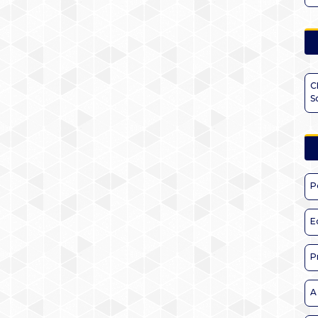
C
S
P
E
P
A