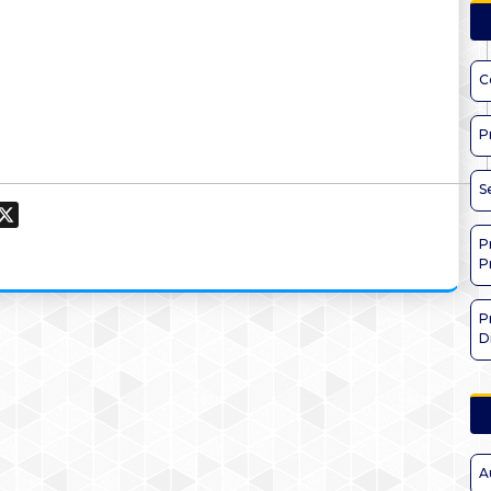
C
P
S
ook
hatsApp
X
P
P
P
D
A