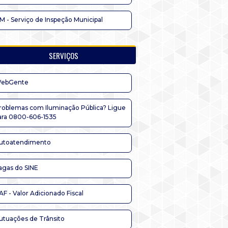
IM - Serviço de Inspeção Municipal
SERVIÇOS
ebGente
roblemas com Iluminação Pública? Ligue
ara 0800-606-1535
utoatendimento
agas do SINE
AF - Valor Adicionado Fiscal
utuações de Trânsito