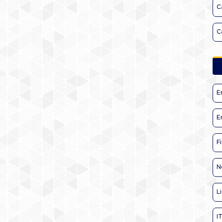
C
C
E
E
F
N
L
I