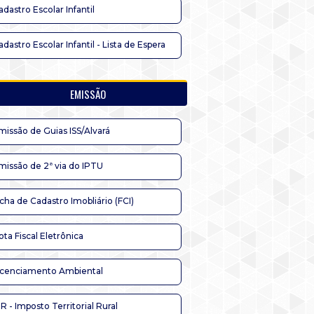
adastro Escolar Infantil
adastro Escolar Infantil - Lista de Espera
EMISSÃO
missão de Guias ISS/Alvará
missão de 2ª via do IPTU
icha de Cadastro Imobliário (FCI)
ota Fiscal Eletrônica
icenciamento Ambiental
TR - Imposto Territorial Rural