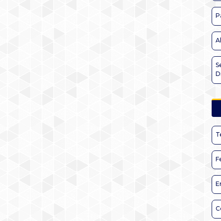
P
A
S
D
T
F
E
C