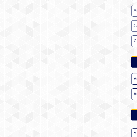
A
J
C
V
A
P