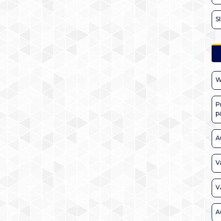
S
W
P
p
A
V
V
A