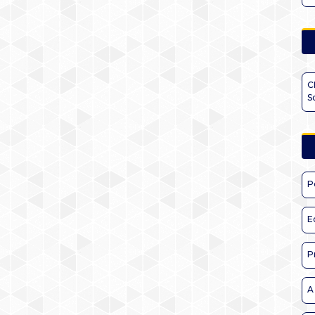
C
S
P
E
P
A