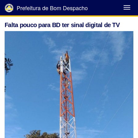
Prefeitura de Bom Despacho
Abrir
Menu
Falta pouco para BD ter sinal digital de TV