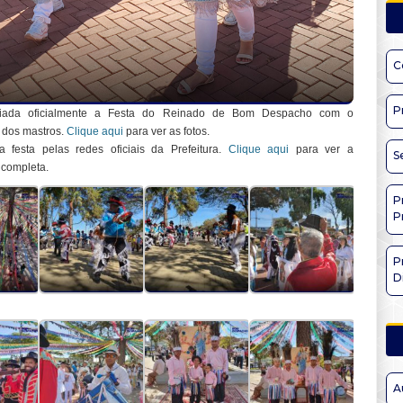
C
P
iciada oficialmente a Festa do Reinado de Bom Despacho com o
 dos mastros.
Clique aqui
para ver as fotos.
festa pelas redes oficiais da Prefeitura.
Clique aqui
para ver a
S
completa.
P
P
P
D
A