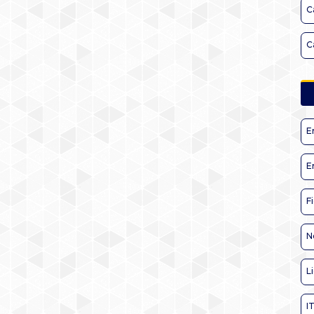
C
C
E
E
F
N
L
I