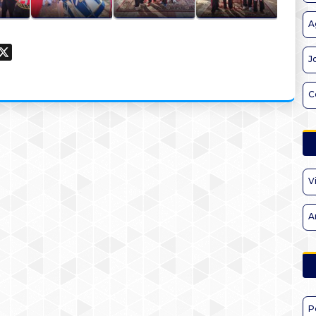
A
ook
hatsApp
X
J
C
V
A
P