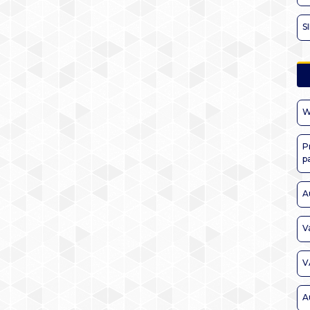
S
W
P
p
A
V
V
A