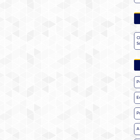
C
S
P
E
P
A