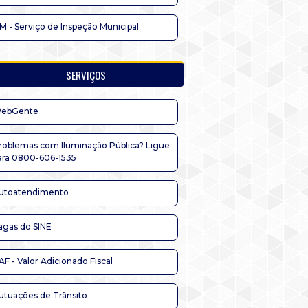
IM - Serviço de Inspeção Municipal
SERVIÇOS
ebGente
roblemas com Iluminação Pública? Ligue
ara 0800-606-1535
utoatendimento
agas do SINE
AF - Valor Adicionado Fiscal
utuações de Trânsito