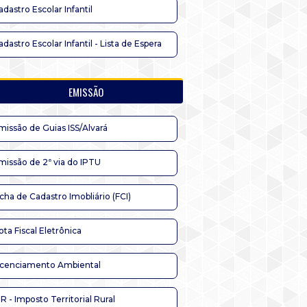
adastro Escolar Infantil
adastro Escolar Infantil - Lista de Espera
EMISSÃO
missão de Guias ISS/Alvará
missão de 2ª via do IPTU
icha de Cadastro Imobliário (FCI)
ota Fiscal Eletrônica
icenciamento Ambiental
TR - Imposto Territorial Rural