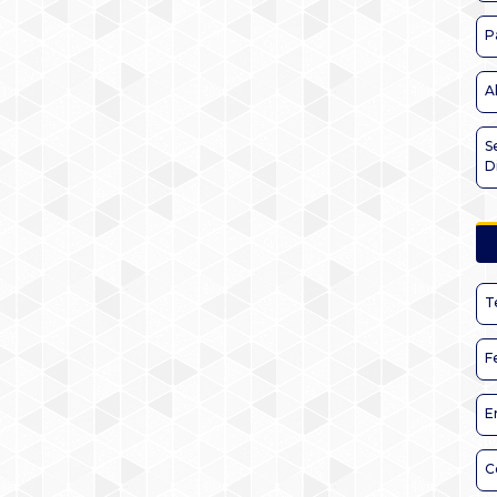
P
A
S
D
T
F
E
C