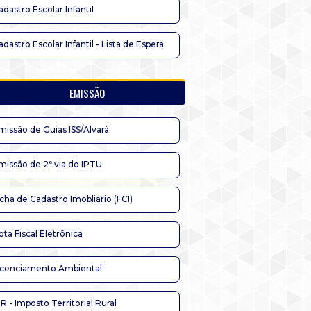
adastro Escolar Infantil
adastro Escolar Infantil - Lista de Espera
EMISSÃO
missão de Guias ISS/Alvará
missão de 2ª via do IPTU
icha de Cadastro Imobliário (FCI)
ota Fiscal Eletrônica
icenciamento Ambiental
TR - Imposto Territorial Rural