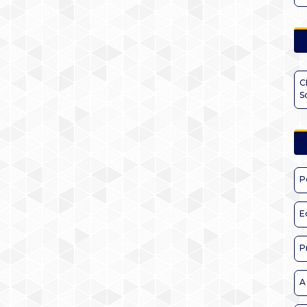
C
S
P
E
P
A