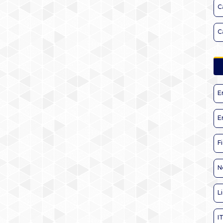
C
C
E
E
F
N
L
I