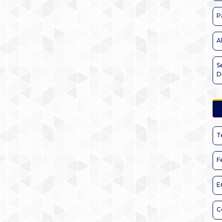
P
A
S
D
T
F
E
C