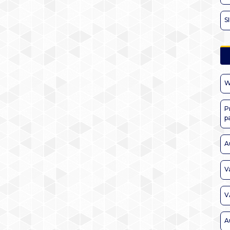
S
W
P
p
A
V
V
A