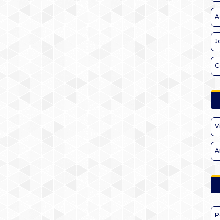
A
J
C
V
A
P