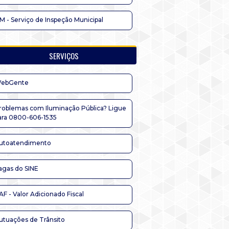
IM - Serviço de Inspeção Municipal
SERVIÇOS
ebGente
roblemas com Iluminação Pública? Ligue
ara 0800-606-1535
utoatendimento
agas do SINE
AF - Valor Adicionado Fiscal
utuações de Trânsito