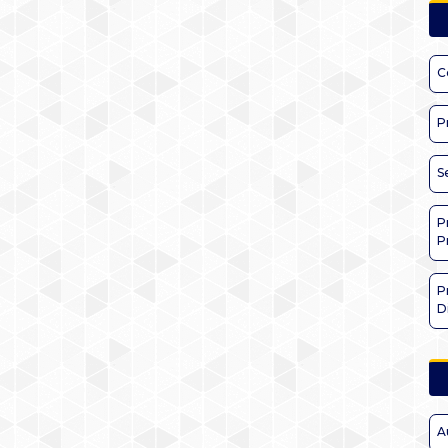
C
P
S
P
P
P
D
A