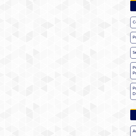
C
P
S
P
P
P
D
A