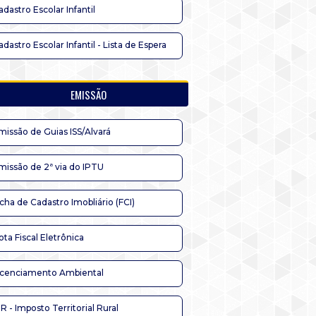
adastro Escolar Infantil
adastro Escolar Infantil - Lista de Espera
EMISSÃO
missão de Guias ISS/Alvará
missão de 2ª via do IPTU
icha de Cadastro Imobliário (FCI)
ota Fiscal Eletrônica
icenciamento Ambiental
TR - Imposto Territorial Rural