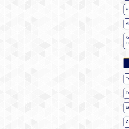
P
A
S
D
T
F
E
C