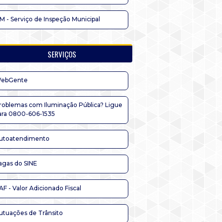
IM - Serviço de Inspeção Municipal
SERVIÇOS
ebGente
roblemas com Iluminação Pública? Ligue
ara 0800-606-1535
utoatendimento
agas do SINE
AF - Valor Adicionado Fiscal
utuações de Trânsito