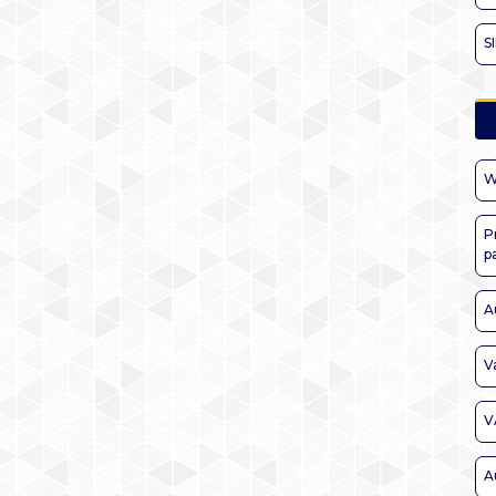
S
W
P
p
A
V
V
A