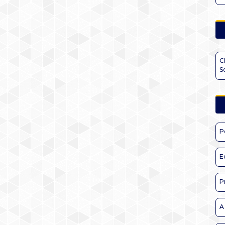
C
S
P
E
P
A