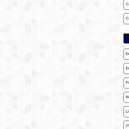
C
C
E
E
F
N
L
I