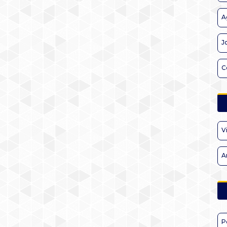
A
J
C
V
A
P