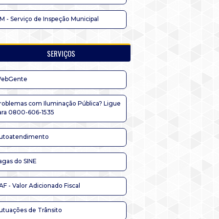
IM - Serviço de Inspeção Municipal
SERVIÇOS
ebGente
roblemas com Iluminação Pública? Ligue
ara 0800-606-1535
utoatendimento
agas do SINE
AF - Valor Adicionado Fiscal
utuações de Trânsito