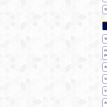
S
W
P
p
A
V
V
A