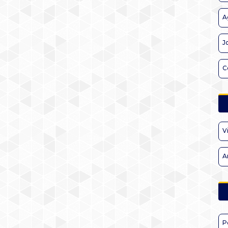
A
J
C
V
A
P