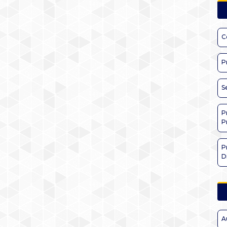
C
P
S
P
P
P
D
A