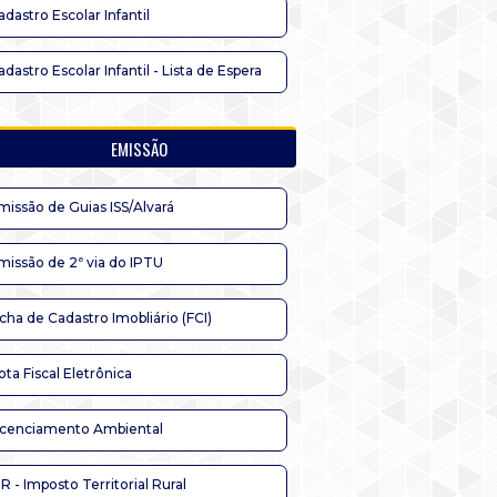
adastro Escolar Infantil
adastro Escolar Infantil - Lista de Espera
EMISSÃO
missão de Guias ISS/Alvará
missão de 2ª via do IPTU
icha de Cadastro Imobliário (FCI)
ota Fiscal Eletrônica
icenciamento Ambiental
TR - Imposto Territorial Rural