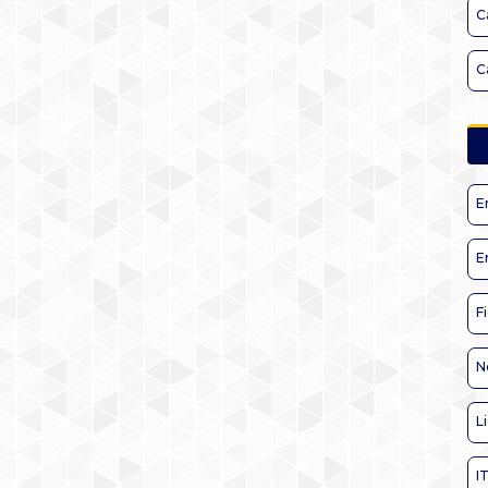
C
C
E
E
F
N
L
I