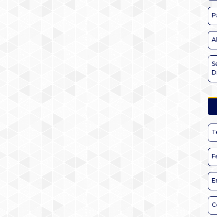
P
A
S
D
T
F
E
C