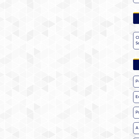
C
S
P
E
P
A