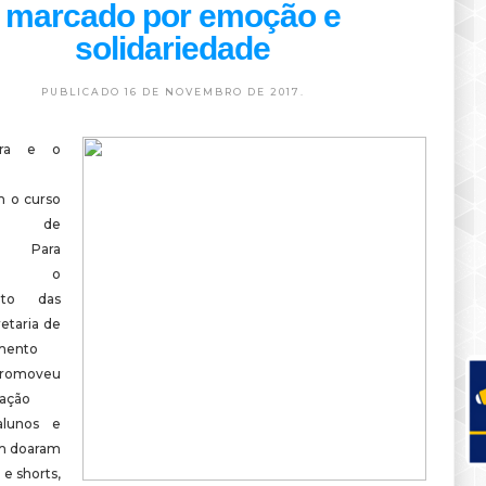
marcado por emoção e
solidariedade
PUBLICADO 16 DE NOVEMBRO DE 2017.
ura e o
 o curso
iro de
o. Para
ar o
nto das
retaria de
mento
romoveu
zação
alunos e
m doaram
, e shorts,