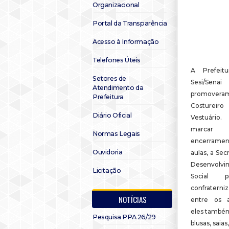
Organizacional
Portal da Transparência
Acesso à Informação
Telefones Úteis
A Prefeit
Setores de
Sesi/Senai
Atendimento da
promoveram
Prefeitura
Costure
Diário Oficial
Vestuári
marc
Normas Legais
encerrame
Ouvidoria
aulas, a Sec
Desenvolvi
Licitação
Social p
confraterni
NOTÍCIAS
entre os 
eles també
Pesquisa PPA 26/29
blusas, saias