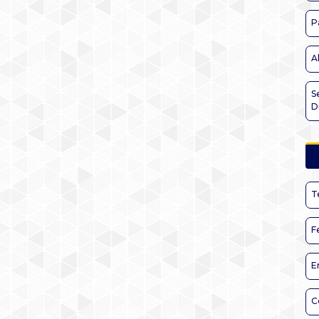
P
A
S
D
T
F
E
C