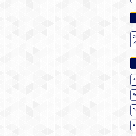
C
S
P
E
P
A