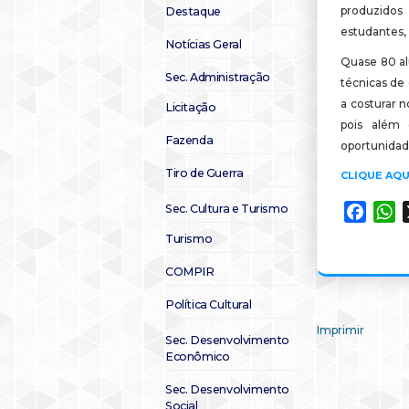
produzido
Destaque
estudantes,
Notícias Geral
Quase 80 al
Sec. Administração
técnicas de
a costurar n
Licitação
pois além
Fazenda
oportunidade
Tiro de Guerra
CLIQUE AQU
Sec. Cultura e Turismo
Faceb
W
Turismo
COMPIR
Política Cultural
Imprimir
Sec. Desenvolvimento
Econômico
Sec. Desenvolvimento
Social