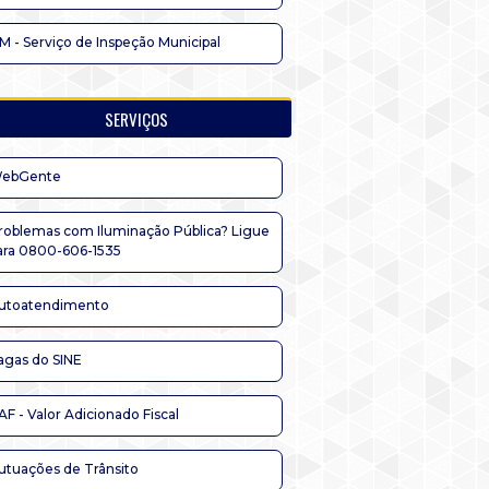
IM - Serviço de Inspeção Municipal
SERVIÇOS
ebGente
roblemas com Iluminação Pública? Ligue
ara 0800-606-1535
utoatendimento
agas do SINE
AF - Valor Adicionado Fiscal
utuações de Trânsito