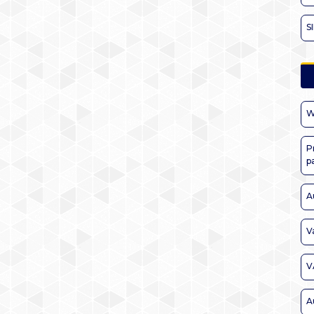
S
W
P
p
A
V
V
A