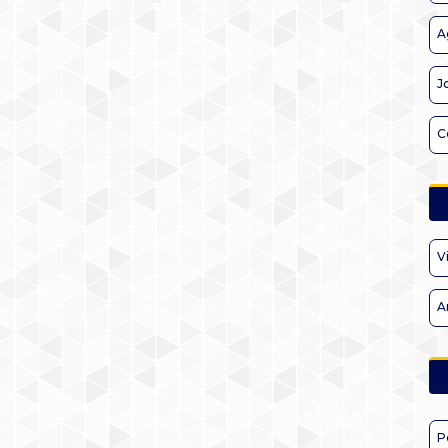
A
J
C
V
A
P