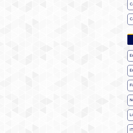
C
C
E
E
F
N
L
I