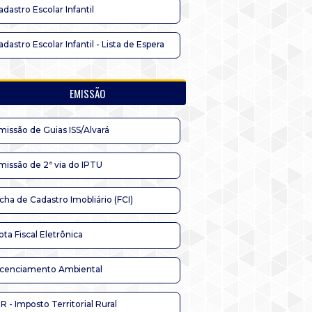
adastro Escolar Infantil
adastro Escolar Infantil - Lista de Espera
EMISSÃO
missão de Guias ISS/Alvará
missão de 2ª via do IPTU
icha de Cadastro Imobliário (FCI)
ota Fiscal Eletrônica
icenciamento Ambiental
TR - Imposto Territorial Rural