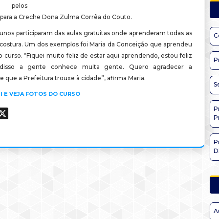
s pelos
 para a Creche Dona Zulma Corrêa do Couto.
unos participaram das aulas gratuitas onde aprenderam todas as
C
 costura. Um dos exemplos foi Maria da Conceição que aprendeu
o curso. “Fiquei muito feliz de estar aqui aprendendo, estou feliz
P
 disso a gente conhece muita gente. Quero agradecer a
 que a Prefeitura trouxe à cidade”, afirma Maria.
S
I E VEJA FOTOS DO CURSO
P
ook
hatsApp
X
P
P
D
A