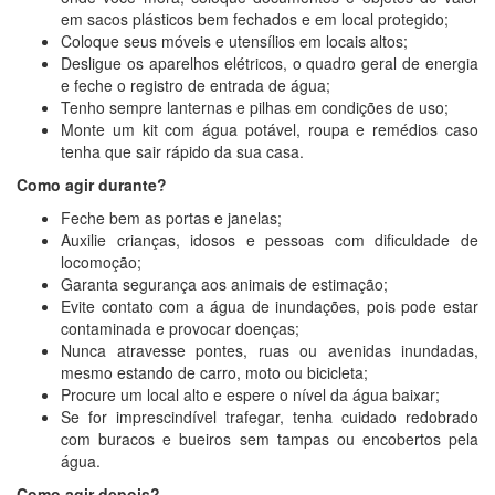
em sacos plásticos bem fechados e em local protegido;
Coloque seus móveis e utensílios em locais altos;
Desligue os aparelhos elétricos, o quadro geral de energia
e feche o registro de entrada de água;
Tenho sempre lanternas e pilhas em condições de uso;
Monte um kit com água potável, roupa e remédios caso
tenha que sair rápido da sua casa.
Como agir durante?
Feche bem as portas e janelas;
Auxilie crianças, idosos e pessoas com dificuldade de
locomoção;
Garanta segurança aos animais de estimação;
Evite contato com a água de inundações, pois pode estar
contaminada e provocar doenças;
Nunca atravesse pontes, ruas ou avenidas inundadas,
mesmo estando de carro, moto ou bicicleta;
Procure um local alto e espere o nível da água baixar;
Se for imprescindível trafegar, tenha cuidado redobrado
com buracos e bueiros sem tampas ou encobertos pela
água.
Como agir depois?