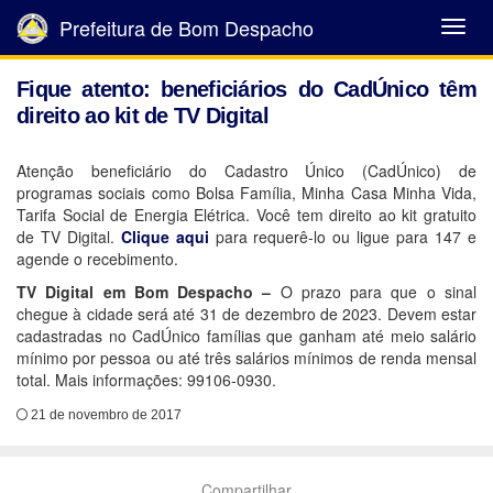
Prefeitura de Bom Despacho
Abrir
Menu
Fique atento: beneficiários do CadÚnico têm
direito ao kit de TV Digital
Atenção beneficiário do Cadastro Único (CadÚnico) de
programas sociais como Bolsa Família, Minha Casa Minha Vida,
Tarifa Social de Energia Elétrica. Você tem direito ao kit gratuito
de TV Digital.
Clique aqui
para requerê-lo ou ligue para 147 e
agende o recebimento.
TV Digital em Bom Despacho –
O prazo para que o sinal
chegue à cidade será até 31 de dezembro de 2023. Devem estar
cadastradas no CadÚnico famílias que ganham até meio salário
mínimo por pessoa ou até três salários mínimos de renda mensal
total. Mais informações: 99106-0930.
21 de novembro de 2017
Compartilhar