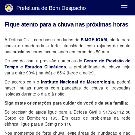
Prefeitura de Bom Despacho
Abrir
Menu
Fique atento para a chuva nas próximas horas
A Defesa Civil, com base em dados do
SIMGE-IGAM
, alerta para
chuva de moderada a forte intensidade, com rajadas de vento
nas próximas horas, acumulando em torno dos 50 mm.
De acordo com a previsão numérica do
Centro de Previsão de
Tempo e Estudos Climáticos
, a probabilidade de chuva hoje
varia entre 90% (manhã) e 85% (tarde e noite).
De acordo com o
Instituto Nacional de Meteorologia
, poderá
haver muitas nuvens com pancadas de chuva e trovoadas
isoladas durante o dia e à noite.
Siga estas orientações para cuidar de você e da sua família:
Se precisar de ajuda ligue para a Defesa Civil 9 9172-2112 ou
Corpo de Bombeiros 193. Em caso de problemas na rede
elétrica, ligue para a Cemig no 116.
Nos momentos de forte chuva, evite áreas de inundação e não