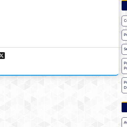
C
P
S
ook
hatsApp
X
P
P
P
D
A