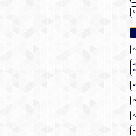
S
W
P
p
A
V
V
A