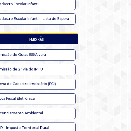
adastro Escolar Infantil
adastro Escolar Infantil - Lista de Espera
EMISSÃO
missão de Guias ISS/Alvará
missão de 2ª via do IPTU
icha de Cadastro Imobliário (FCI)
ota Fiscal Eletrônica
icenciamento Ambiental
TR - Imposto Territorial Rural