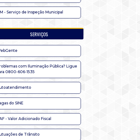
IM - Serviço de Inspeção Municipal
SERVIÇOS
ebGente
roblemas com Iluminação Pública? Ligue
ara 0800-606-1535
utoatendimento
agas do SINE
AF - Valor Adicionado Fiscal
utuações de Trânsito