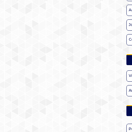
A
J
C
V
A
P