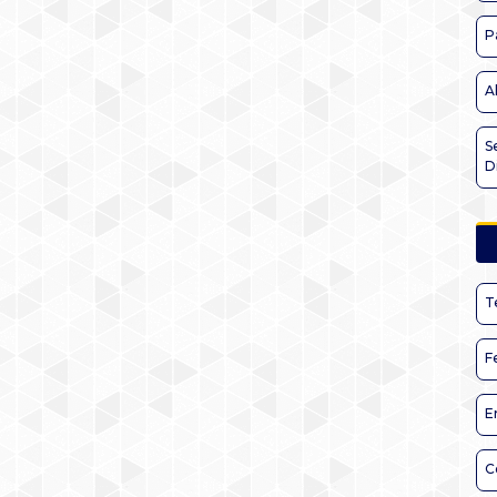
P
A
S
D
T
F
E
C