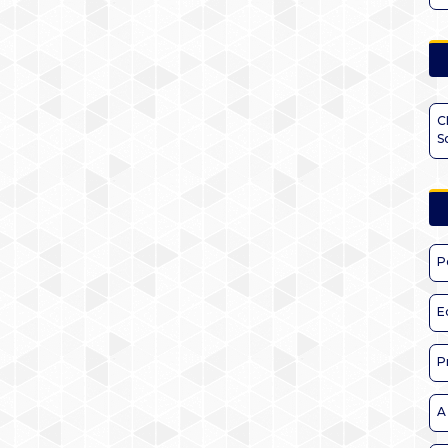
C
S
P
E
P
A