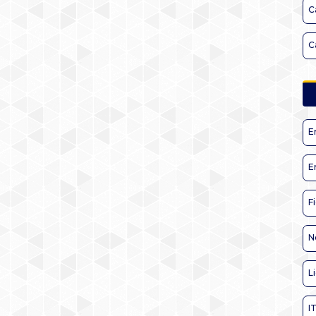
C
C
E
E
F
N
L
I