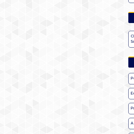
C
S
P
E
P
A