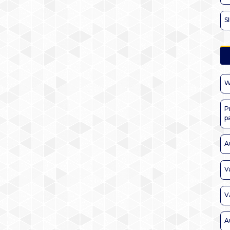
S
W
P
p
A
V
V
A