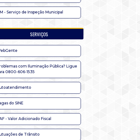
IM - Serviço de Inspeção Municipal
SERVIÇOS
ebGente
roblemas com Iluminação Pública? Ligue
ara 0800-606-1535
utoatendimento
agas do SINE
AF - Valor Adicionado Fiscal
utuações de Trânsito