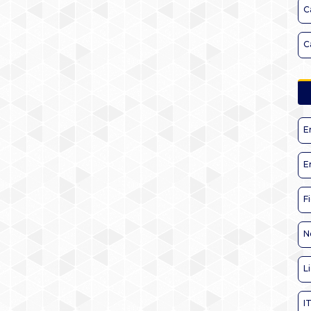
C
C
E
E
F
N
L
I