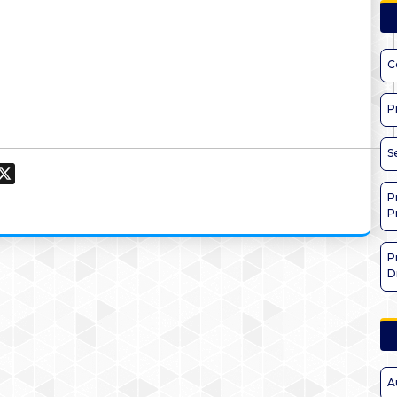
C
P
S
ook
hatsApp
X
P
P
P
D
A