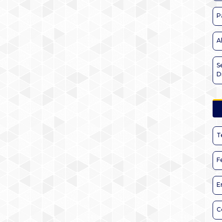
P
A
S
D
T
F
E
C