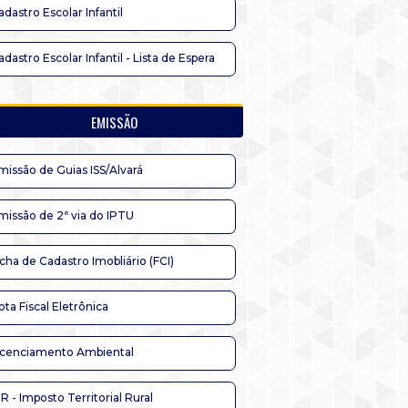
adastro Escolar Infantil
adastro Escolar Infantil - Lista de Espera
EMISSÃO
missão de Guias ISS/Alvará
missão de 2ª via do IPTU
icha de Cadastro Imobliário (FCI)
ota Fiscal Eletrônica
icenciamento Ambiental
TR - Imposto Territorial Rural