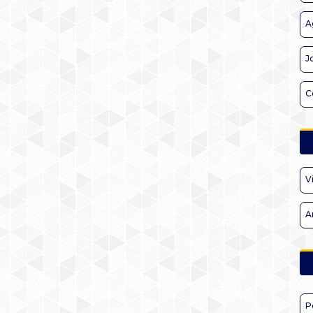
A
J
C
V
A
P