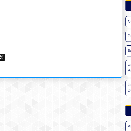
C
P
S
ook
hatsApp
X
P
P
P
D
A