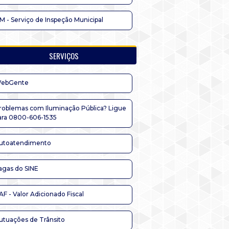
IM - Serviço de Inspeção Municipal
SERVIÇOS
ebGente
roblemas com Iluminação Pública? Ligue
ara 0800-606-1535
utoatendimento
agas do SINE
AF - Valor Adicionado Fiscal
utuações de Trânsito