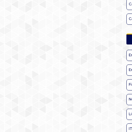
C
C
E
E
F
N
L
I