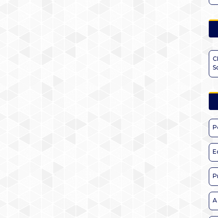
C
S
P
E
P
A