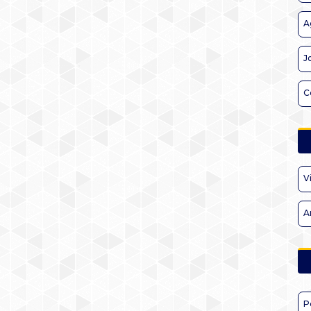
A
J
C
V
A
P