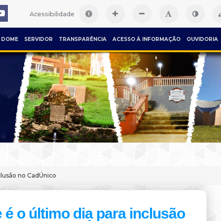
Acessibilidade
DOME
SERVIDOR
TRANSPARÊNCIA
ACESSO À INFORMAÇÃO
OUVIDORIA
nclusão no CadÚnico
 é o último dia para inclusão