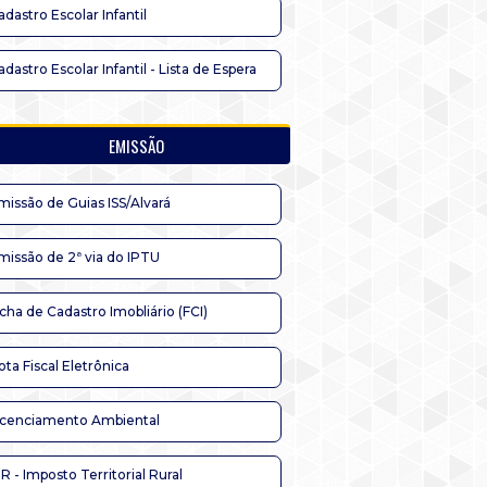
adastro Escolar Infantil
adastro Escolar Infantil - Lista de Espera
EMISSÃO
missão de Guias ISS/Alvará
missão de 2ª via do IPTU
icha de Cadastro Imobliário (FCI)
ota Fiscal Eletrônica
icenciamento Ambiental
TR - Imposto Territorial Rural