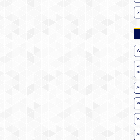
S
W
P
p
A
V
V
A