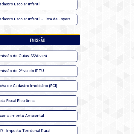
adastro Escolar Infantil
adastro Escolar Infantil - Lista de Espera
EMISSÃO
missão de Guias ISS/Alvará
missão de 2ª via do IPTU
icha de Cadastro Imobliário (FCI)
ota Fiscal Eletrônica
icenciamento Ambiental
TR - Imposto Territorial Rural