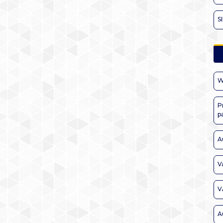
S
W
P
p
A
V
V
A