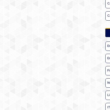
C
C
E
E
F
N
L
I