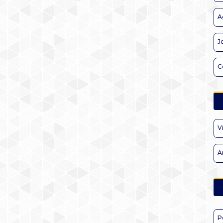
A
J
C
V
A
P