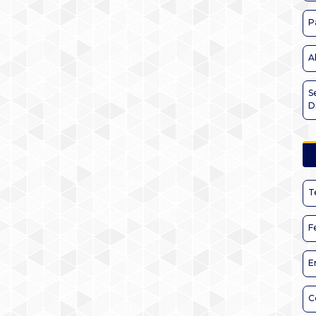
P
A
S
D
T
F
E
C