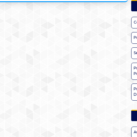
C
P
S
P
P
P
D
A