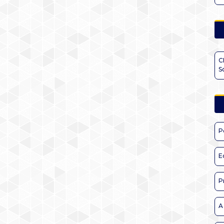
C
S
P
E
P
A