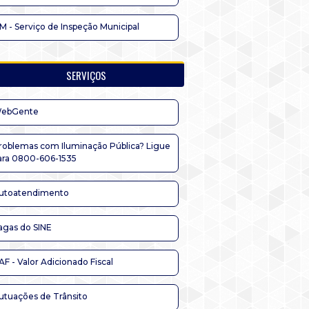
IM - Serviço de Inspeção Municipal
SERVIÇOS
ebGente
roblemas com Iluminação Pública? Ligue
ara 0800-606-1535
utoatendimento
agas do SINE
AF - Valor Adicionado Fiscal
utuações de Trânsito