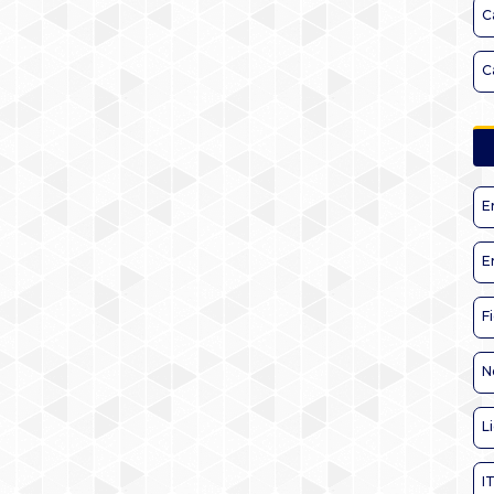
C
C
E
E
F
N
L
I