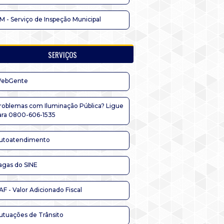
IM - Serviço de Inspeção Municipal
SERVIÇOS
ebGente
roblemas com Iluminação Pública? Ligue
ara 0800-606-1535
utoatendimento
agas do SINE
AF - Valor Adicionado Fiscal
utuações de Trânsito