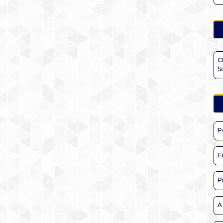
C
S
P
E
P
A