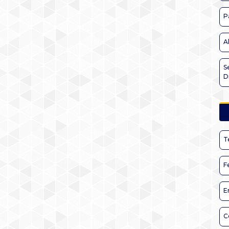
P
A
S
D
T
F
E
C