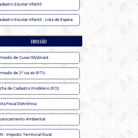
adastro Escolar Infantil
adastro Escolar Infantil - Lista de Espera
EMISSÃO
missão de Guias ISS/Alvará
missão de 2ª via do IPTU
icha de Cadastro Imobliário (FCI)
ota Fiscal Eletrônica
icenciamento Ambiental
TR - Imposto Territorial Rural