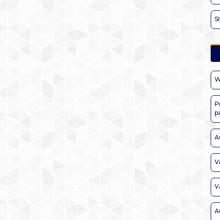
S
W
P
p
A
V
V
A