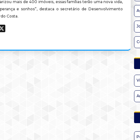
arizou mais de 400 imóveis, essas famílias terão uma nova vida,
perança e sonhos”, destaca o secretário de Desenvolvimento
A
rdo Costa.
J
ook
hatsApp
X
C
V
A
P