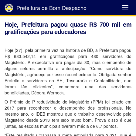
Prefeitura de Bom Despacho
Abrir
Menu
Hoje, Prefeitura pagou quase R$ 700 mil em
gratificações para educadores
Hoje (27), pela primeira vez na história de BD, a Prefeitura pagou
R$ 683.542,14 em gratificações para 480 servidores do
Magistério. A expectativa era pagar dia 30, mas o empenho de
alguns setores permitiu a antecipação. “Como servidora do
Magistério, agradeço por esse reconhecimento. Obrigada senhor
Prefeito e servidores do RH, Tesouraria e Contabilidade, que
foram tão eficientes”, comemora uma das servidoras
beneficiadas, Débora Werneck.
O Prêmio de P rodutividade do Magistério (PPM) foi criado em
2017 para reconhecer o desempenho dos profissionais. No
mesmo ano, o IDEB mostrou que o trabalho desenvolvido pelo
Magistério desde 2013 tem sido muito bom. Prova disso é que
juntas, as escolas municipais tiveram média de 6,7 pontos.
“Este resultado ultrapassa a meta estipulada para 2.021, que é