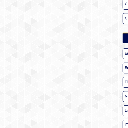
C
C
E
E
F
N
L
I