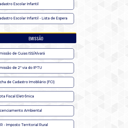
adastro Escolar Infantil
adastro Escolar Infantil - Lista de Espera
EMISSÃO
missão de Guias ISS/Alvará
missão de 2ª via do IPTU
icha de Cadastro Imobliário (FCI)
ota Fiscal Eletrônica
icenciamento Ambiental
TR - Imposto Territorial Rural