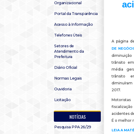
ac
Organizacional
Portal da Transparência
Acesso à Informação
Telefones Úteis
A página d
Setores de
DE NEGÓCIO
Atendimento da
diminuiçã
Prefeitura
trânsito e
Diário Oficial
média gera
trânsito
Normas Legais
diminuíram
Ouvidoria
2017.
Licitação
Motorista
fiscalizaçã
acidentes d
NOTÍCIAS
É o melhor 
Pesquisa PPA 26/29
LEIA A MAT