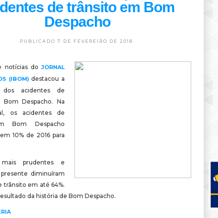
identes de trânsito em Bom
Despacho
PUBLICADO 7 DE FEVEREIRO DE 2018.
e notícias do
JORNAL
destacou a
S (IBOM)
o dos acidentes de
m Bom Despacho. Na
l, os acidentes de
 em Bom Despacho
 em 10% de 2016 para
s mais prudentes e
o presente diminuíram
e trânsito em até 64%.
resultado da história de Bom Despacho.
ÉRIA