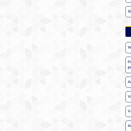
S
W
P
p
A
V
V
A