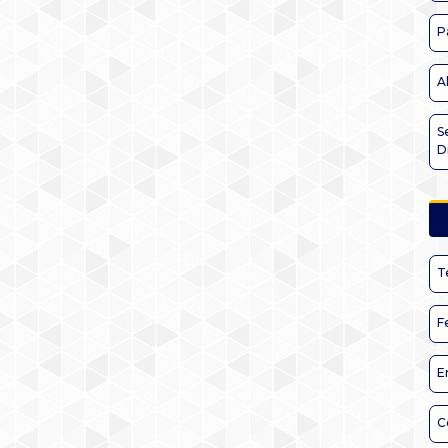
P
A
S
D
T
F
E
C