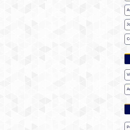
A
J
C
V
A
P