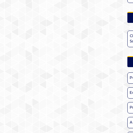
C
S
P
E
P
A