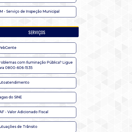
IM - Serviço de Inspeção Municipal
SERVIÇOS
ebGente
roblemas com Iluminação Pública? Ligue
ara 0800-606-1535
utoatendimento
agas do SINE
AF - Valor Adicionado Fiscal
utuações de Trânsito