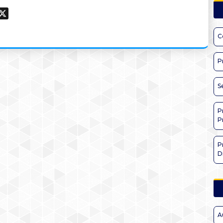
ook
hatsApp
X
C
P
S
P
P
P
D
A