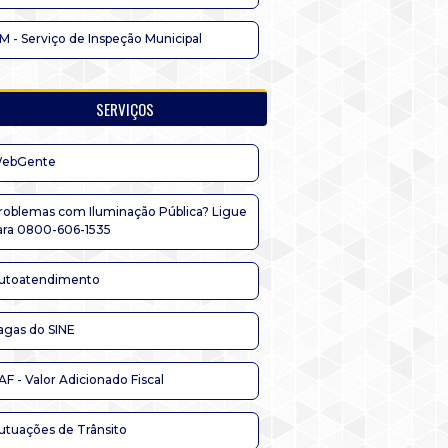
IM - Serviço de Inspeção Municipal
SERVIÇOS
ebGente
roblemas com Iluminação Pública? Ligue
ara 0800-606-1535
utoatendimento
agas do SINE
AF - Valor Adicionado Fiscal
utuações de Trânsito