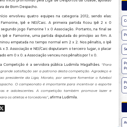
io Início promovido pela Liga de Desportos da cidade, apoiado
tura de Bom Despacho.
nício envolveu quatro equipes na categoria 2012, sendo elas:
C
 Famorine, Ipê e NEI/Caic. A primeira partida ficou Ipê 2 x 0
o segundo jogo Famorine 1 x 0 Associação. Portanto, na final se
P
 Ipê e Famorine, uma partida disputada do princípio ao fim. A
minou empatada no tempo normal em 2 x 2. Nos pênaltis, o Ipê
 x 3. Associação e NEI/Caic disputaram o terceiro lugar, o placar
S
do em 0 x 0. a Associação venceu nos pênaltis por 1 x 0.
P
a Competição é a servidora pública Ludimila Magalhães.
“Para
P
rande satisfação ser a patrona desta competição. Agradeço e
ao presidente da Liga, Morato, por sempre fomentar o futebol
P
pacho. O campeonato é importante para incentivar o esporte
D
nças e adolescentes. A competição também promove lazer e
ara os atletas e torcedores”
, afirma Ludimila.
ook
hatsApp
X
A