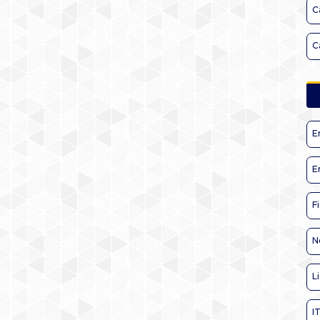
C
C
E
E
F
N
L
I