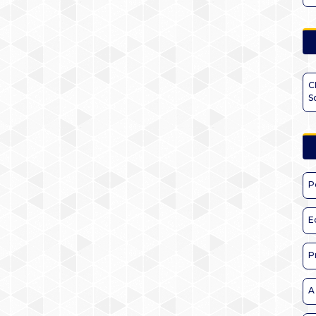
C
S
P
E
P
A