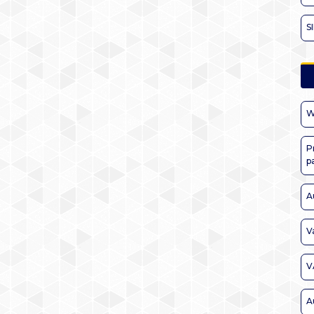
S
W
P
p
A
V
V
A