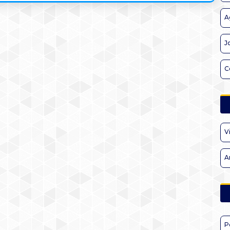
A
J
C
V
A
P