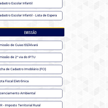
adastro Escolar Infantil
adastro Escolar Infantil - Lista de Espera
EMISSÃO
missão de Guias ISS/Alvará
missão de 2ª via do IPTU
icha de Cadastro Imobliário (FCI)
ota Fiscal Eletrônica
icenciamento Ambiental
TR - Imposto Territorial Rural