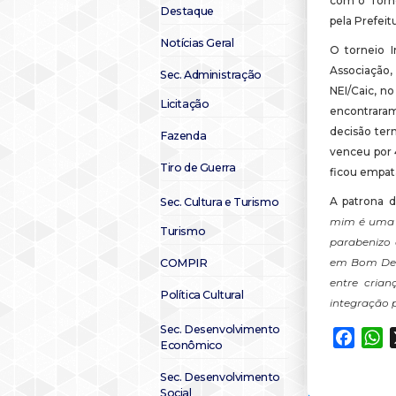
com o Torne
Destaque
pela Prefei
Notícias Geral
O torneio I
Associação,
Sec. Administração
NEI/Caic, n
Licitação
encontraram
decisão ter
Fazenda
venceu por 4
Tiro de Guerra
ficou empata
A patrona d
Sec. Cultura e Turismo
mim é uma g
Turismo
parabenizo 
em Bom Des
COMPIR
entre cria
Política Cultural
integração p
Sec. Desenvolvimento
Faceb
W
Econômico
Sec. Desenvolvimento
Social