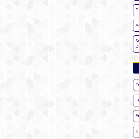
P
A
S
D
T
F
E
C