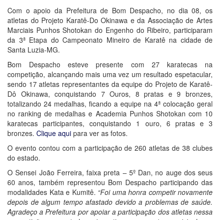
Com o apoio da Prefeitura de Bom Despacho, no dia 08, os
atletas do Projeto Karatê-Do Okinawa e da Associação de Artes
Marciais Punhos Shotokan do Engenho do Ribeiro, participaram
da 3ª Etapa do Campeonato Mineiro de Karatê na cidade de
Santa Luzia-MG.
Bom Despacho esteve presente com 27 karatecas na
competição, alcançando mais uma vez um resultado espetacular,
sendo 17 atletas representantes da equipe do Projeto de Karatê-
Dô Okinawa, conquistando 7 Ouros, 8 pratas e 9 bronzes,
totalizando 24 medalhas, ficando a equipe na 4ª colocação geral
no ranking de medalhas e Academia Punhos Shotokan com 10
karatecas participantes, conquistando 1 ouro, 6 pratas e 3
bronzes.
Clique aqui
para ver as fotos.
O evento contou com a participação de 260 atletas de 38 clubes
do estado.
O Sensei João Ferreira, faixa preta – 5º Dan, no auge dos seus
60 anos, também representou Bom Despacho participando das
modalidades Kata e Kumitê.
“Foi uma honra competir novamente
depois de algum tempo afastado devido a problemas de saúde.
Agradeço a Prefeitura por apoiar a participação dos atletas nessa