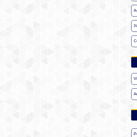
A
J
C
V
A
P