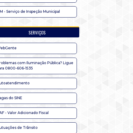
IM - Serviço de Inspeção Municipal
SERVIÇOS
ebGente
roblemas com Iluminação Pública? Ligue
ara 0800-606-1535
utoatendimento
agas do SINE
AF - Valor Adicionado Fiscal
utuações de Trânsito