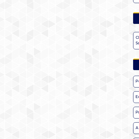
C
S
P
E
P
A