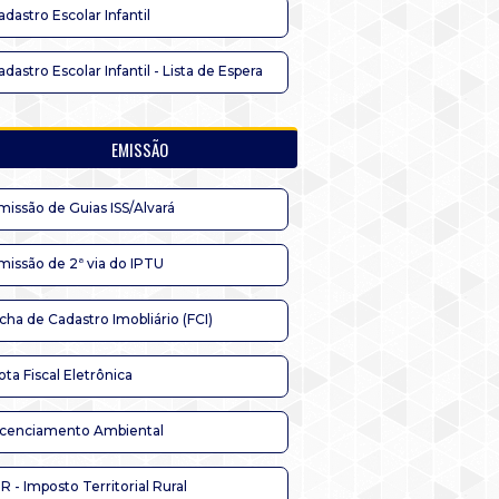
adastro Escolar Infantil
adastro Escolar Infantil - Lista de Espera
EMISSÃO
missão de Guias ISS/Alvará
missão de 2ª via do IPTU
icha de Cadastro Imobliário (FCI)
ota Fiscal Eletrônica
icenciamento Ambiental
TR - Imposto Territorial Rural