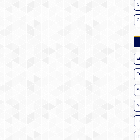
C
C
E
E
F
N
L
I