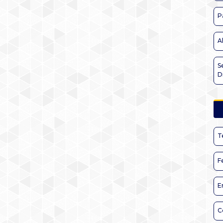
P
A
S
D
T
F
E
C