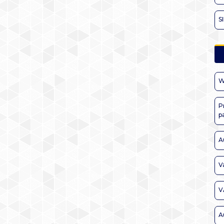
S
W
P
p
A
V
V
A