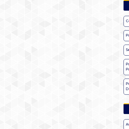
C
P
S
P
P
P
D
A