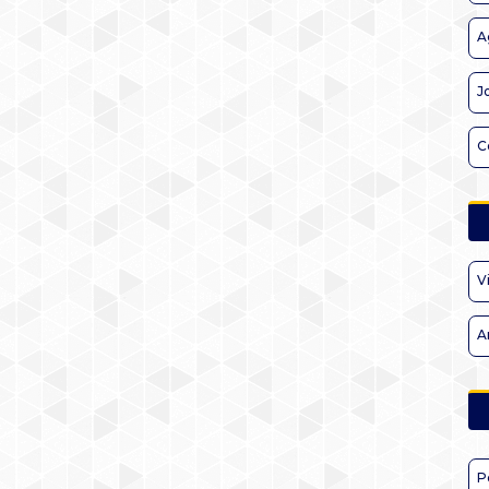
A
J
C
V
A
P