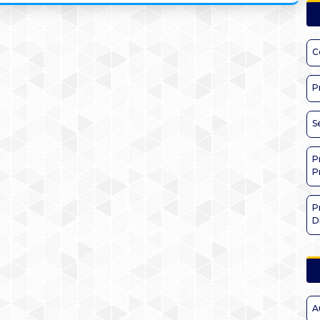
C
P
S
P
P
P
D
A