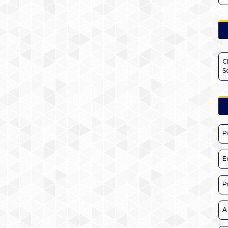
C
S
P
E
P
A