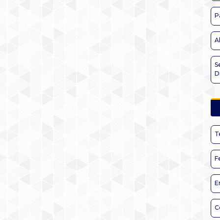
P
A
S
D
T
F
E
C