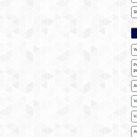
S
W
P
p
A
V
V
A