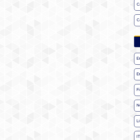
C
C
E
E
F
N
L
I