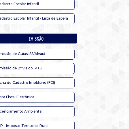
adastro Escolar Infantil
adastro Escolar Infantil - Lista de Espera
EMISSÃO
missão de Guias ISS/Alvará
missão de 2ª via do IPTU
icha de Cadastro Imobliário (FCI)
ota Fiscal Eletrônica
icenciamento Ambiental
TR - Imposto Territorial Rural