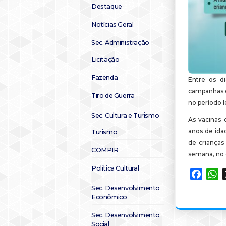
Destaque
Notícias Geral
Sec. Administração
Licitação
Fazenda
Entre os d
campanhas d
Tiro de Guerra
no período l
Sec. Cultura e Turismo
As vacinas 
anos de idad
Turismo
de crianças
COMPIR
semana, no d
Política Cultural
Faceb
W
Sec. Desenvolvimento
Econômico
Sec. Desenvolvimento
Social