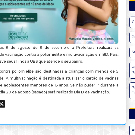
C
P
ias 9 de agosto de 9 de setembro a Prefeitura realizará as
S
e vacinação contra a poliomielite e multivacinação em BD. Pais,
eve seus filhos a UBS que atende o seu bairro.
P
contra poliomielite são destinadas a crianças com menos de 5
P
e. A multivacinação é destinada a atualizar o cartão de vacinas
 e adolescentes menores de 15 anos. Se não puder ir durante a
P
ia 20 de agosto (sábado) será realizado Dia D de vacinação.
D
ook
hatsApp
X
A