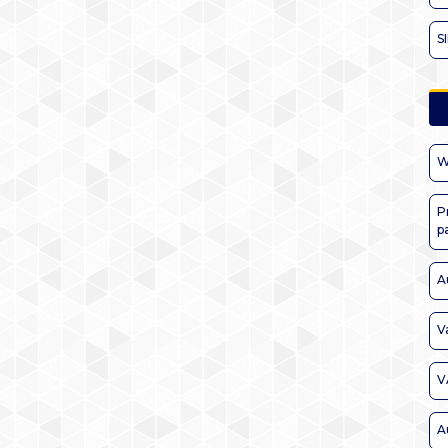
S
W
P
p
A
V
V
A