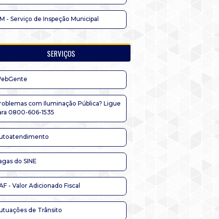
IM - Serviço de Inspeção Municipal
SERVIÇOS
ebGente
roblemas com Iluminação Pública? Ligue
ara 0800-606-1535
utoatendimento
agas do SINE
AF - Valor Adicionado Fiscal
utuações de Trânsito