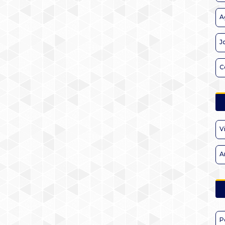
A
J
C
V
A
P