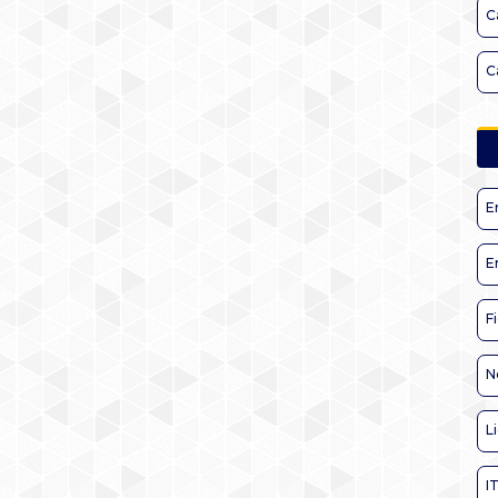
C
C
E
E
F
N
L
I