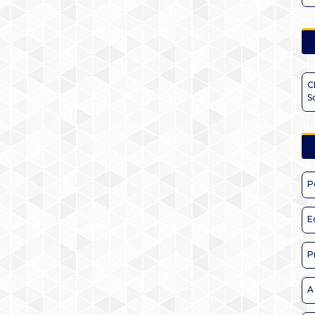
C
S
P
E
P
A