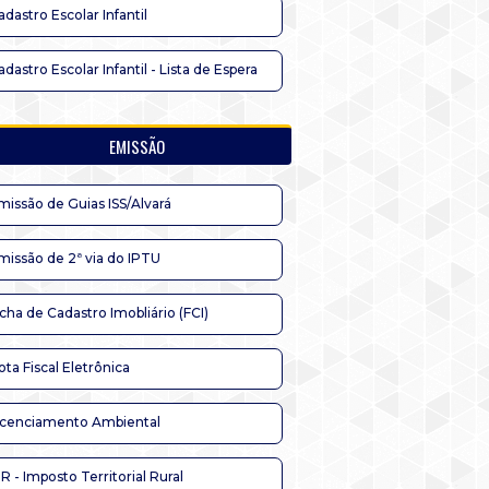
adastro Escolar Infantil
adastro Escolar Infantil - Lista de Espera
EMISSÃO
missão de Guias ISS/Alvará
missão de 2ª via do IPTU
icha de Cadastro Imobliário (FCI)
ota Fiscal Eletrônica
icenciamento Ambiental
TR - Imposto Territorial Rural