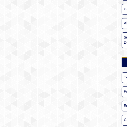
P
A
S
D
T
F
E
C