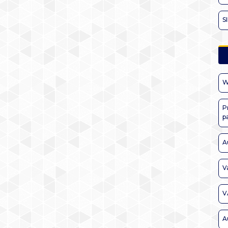
S
W
P
p
A
V
V
A