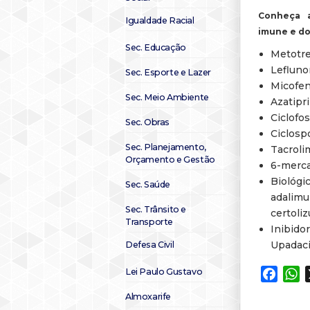
Conheça a
Igualdade Racial
imune e do
Sec. Educação
Metotre
Lefluno
Sec. Esporte e Lazer
Micofen
Sec. Meio Ambiente
Azatipri
Ciclofo
Sec. Obras
Ciclosp
Sec. Planejamento,
Tacroli
Orçamento e Gestão
6-merca
Biológ
Sec. Saúde
adalim
Sec. Trânsito e
certoli
Transporte
Inibid
Upadaci
Defesa Civil
Lei Paulo Gustavo
Faceb
W
Almoxarife