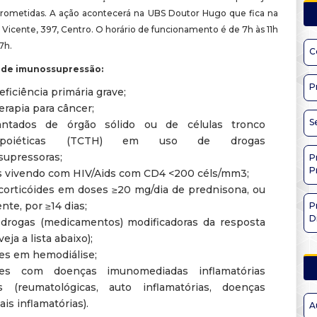
ometidas. A ação acontecerá na UBS Doutor Hugo que fica na
Vicente, 397, Centro. O horário de funcionamento é de 7h às 11h
7h.
C
 de imunossupressão:
P
ficiência primária grave;
erapia para câncer;
S
lantados de órgão sólido ou de células tronco
opoiéticas (TCTH) em uso de drogas
upressoras;
P
P
 vivendo com HIV/Aids com CD4 <200 céls/mm3;
corticóides em doses ≥20 mg/dia de prednisona, ou
nte, por ≥14 dias;
P
D
drogas (medicamentos) modificadoras da resposta
eja a lista abaixo);
es em hemodiálise;
tes com doenças imunomediadas inflamatórias
as (reumatológicas, auto inflamatórias, doenças
ais inflamatórias).
A