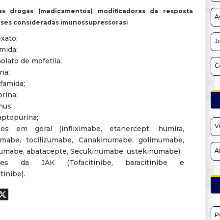
s drogas (medicamentos) modificadoras da resposta
A
ses consideradas imunossupressoras:
xato;
J
mida;
olato de mofetila;
C
na;
sfamida;
orina;
mus;
ptopurina;
V
icos em geral (infliximabe, etanercept, humira,
umabe, tocilizumabe, Canakinumabe, golimumabe,
zumabe, abatacepte, Secukinumabe, ustekinumabe);
A
ores da JAK (Tofacitinibe, baracitinibe e
tinibe).
ook
hatsApp
X
P