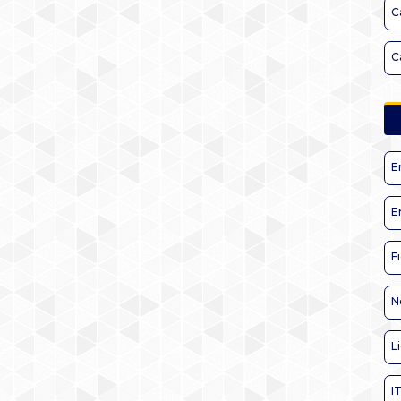
C
C
E
E
F
N
L
I