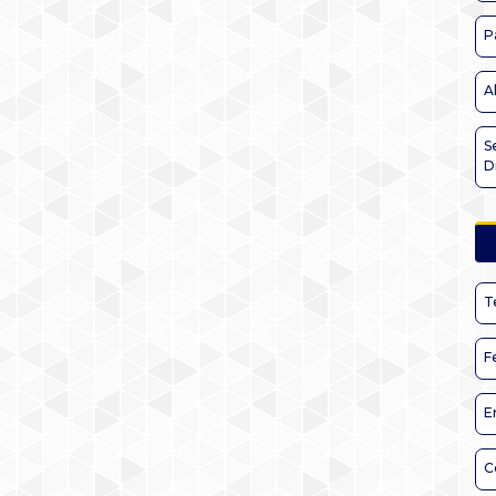
P
A
S
D
T
F
E
C