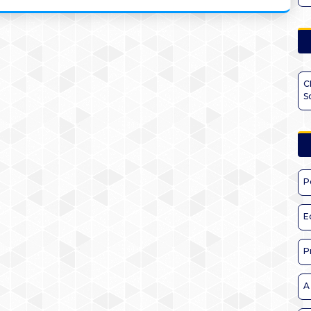
C
S
P
E
P
A