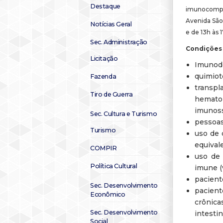
Destaque
imunocompr
Avenida São 
Notícias Geral
e de 13h às 1
Sec. Administração
Condições
Licitação
Imunode
quimiot
Fazenda
transp
Tiro de Guerra
hemat
imunoss
Sec. Cultura e Turismo
pessoas
Turismo
uso de 
equivale
COMPIR
uso de 
Política Cultural
imune (v
pacient
Sec. Desenvolvimento
pacien
Econômico
crônic
Sec. Desenvolvimento
intestin
Social