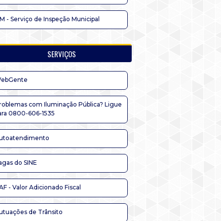
IM - Serviço de Inspeção Municipal
SERVIÇOS
ebGente
roblemas com Iluminação Pública? Ligue
ara 0800-606-1535
utoatendimento
agas do SINE
AF - Valor Adicionado Fiscal
utuações de Trânsito