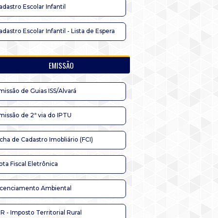
adastro Escolar Infantil
adastro Escolar Infantil - Lista de Espera
EMISSÃO
missão de Guias ISS/Alvará
missão de 2ª via do IPTU
icha de Cadastro Imobliário (FCI)
ota Fiscal Eletrônica
icenciamento Ambiental
TR - Imposto Territorial Rural