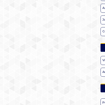
A
J
C
V
A
P