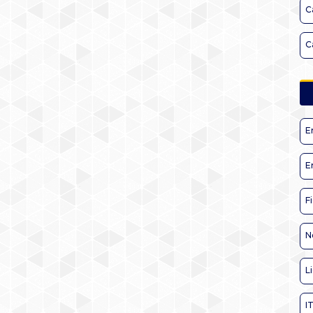
C
C
E
E
F
N
L
I