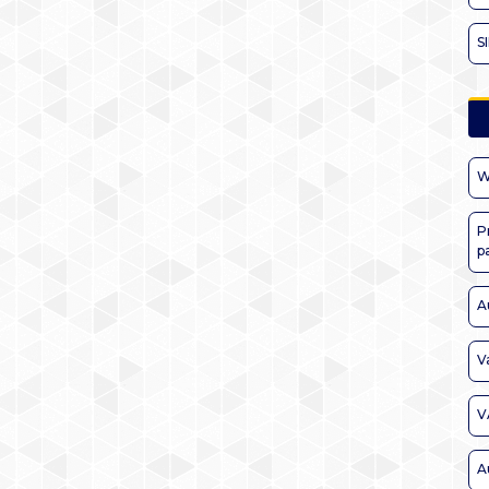
S
W
P
p
A
V
V
A