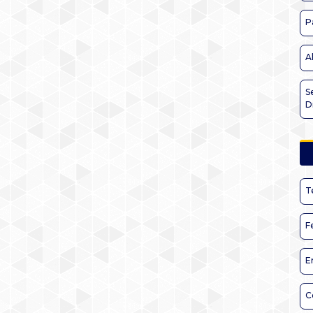
P
A
S
D
T
F
E
C