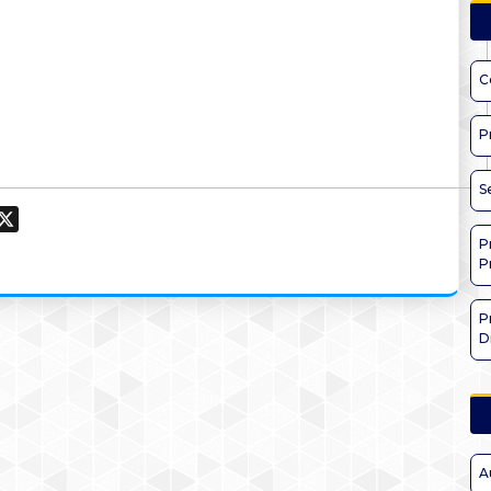
C
P
S
ook
hatsApp
X
P
P
P
D
A