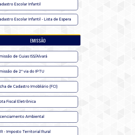
adastro Escolar Infantil
adastro Escolar Infantil - Lista de Espera
EMISSÃO
missão de Guias ISS/Alvará
missão de 2ª via do IPTU
icha de Cadastro Imobliário (FCI)
ota Fiscal Eletrônica
icenciamento Ambiental
TR - Imposto Territorial Rural