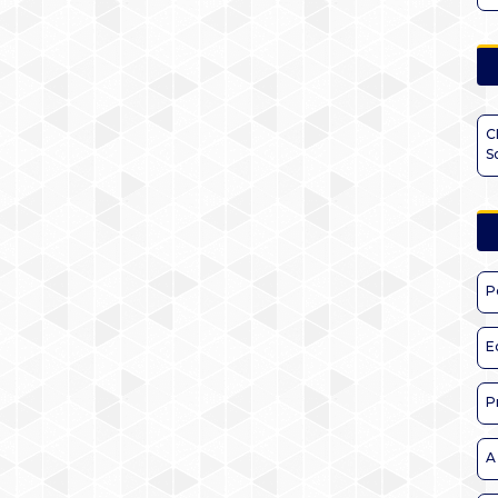
C
S
P
E
P
A