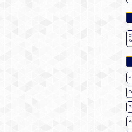
C
S
P
E
P
A