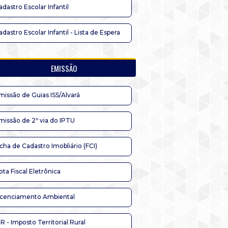
adastro Escolar Infantil
adastro Escolar Infantil - Lista de Espera
EMISSÃO
missão de Guias ISS/Alvará
missão de 2ª via do IPTU
icha de Cadastro Imobliário (FCI)
ota Fiscal Eletrônica
icenciamento Ambiental
TR - Imposto Territorial Rural