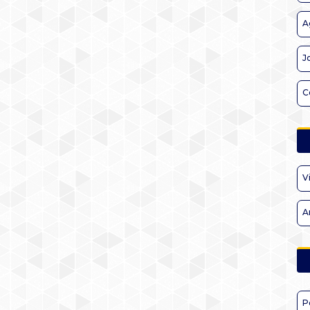
A
J
C
V
A
P