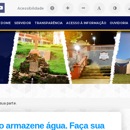
Acessibilidade
DOME
SERVIDOR
TRANSPARÊNCIA
ACESSO À INFORMAÇÃO
OUVIDORIA
ua parte.
o armazene água. Faça sua