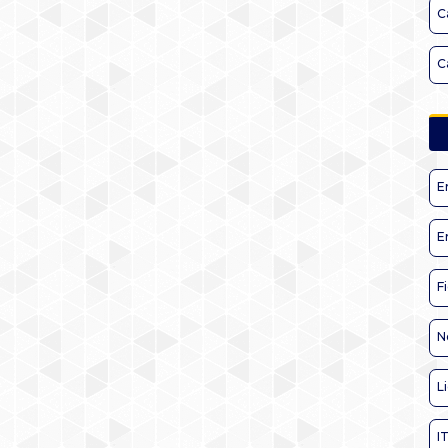
C
C
E
E
F
N
L
I