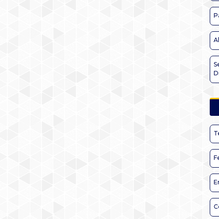
P
A
S
D
T
F
E
C