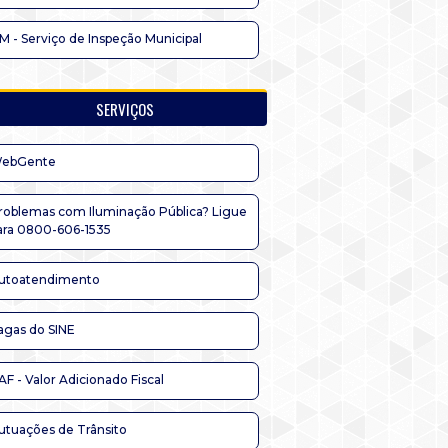
IM - Serviço de Inspeção Municipal
SERVIÇOS
ebGente
roblemas com Iluminação Pública? Ligue
ara 0800-606-1535
utoatendimento
agas do SINE
AF - Valor Adicionado Fiscal
utuações de Trânsito