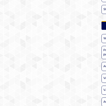
S
W
P
p
A
V
V
A