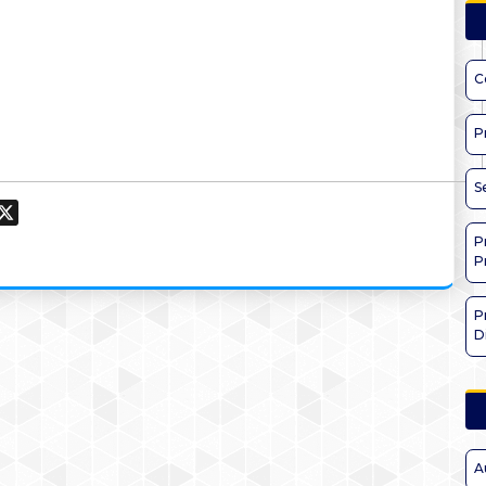
C
P
S
ook
hatsApp
X
P
P
P
D
A