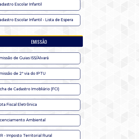
adastro Escolar Infantil
adastro Escolar Infantil - Lista de Espera
EMISSÃO
missão de Guias ISS/Alvará
missão de 2ª via do IPTU
icha de Cadastro Imobliário (FCI)
ota Fiscal Eletrônica
icenciamento Ambiental
TR - Imposto Territorial Rural