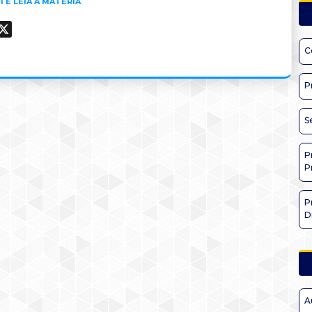
I E LEIA A MATÉRIA
ook
hatsApp
X
C
P
S
P
P
P
D
A