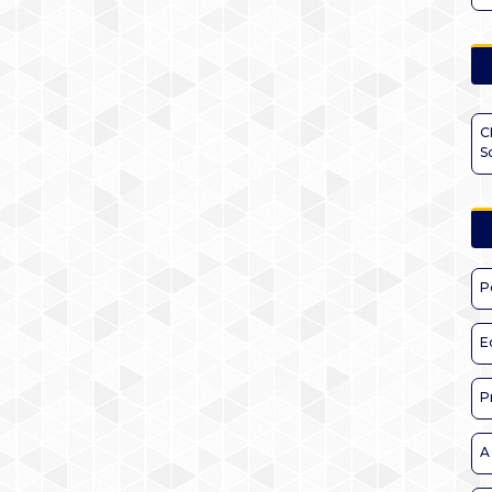
C
S
P
E
P
A