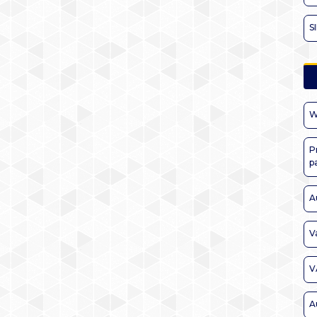
S
W
P
p
A
V
V
A