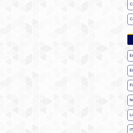
C
C
E
E
F
N
L
I