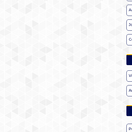
A
J
C
V
A
P