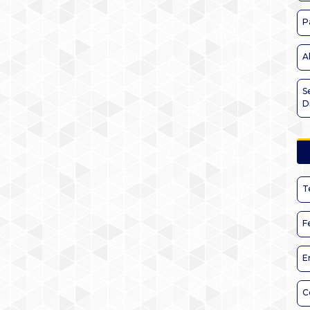
P
A
S
D
T
F
E
C