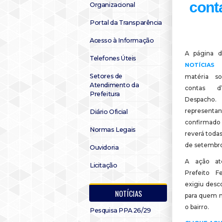
cont
Organizacional
Portal da Transparência
Acesso à Informação
A página d
Telefones Úteis
NOTÍCIA
Setores de
matéria s
Atendimento da
contas 
Prefeitura
Despacho
representan
Diário Oficial
confirma
Normas Legais
reverá toda
de setembr
Ouvidoria
A ação at
Licitação
Prefeito F
exigiu des
NOTÍCIAS
para quem n
o bairro.
Pesquisa PPA 26/29