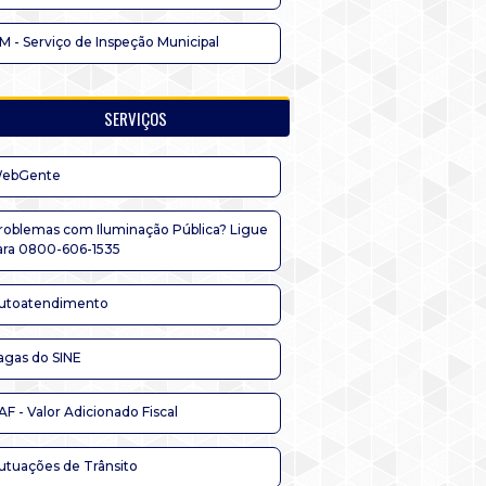
IM - Serviço de Inspeção Municipal
SERVIÇOS
ebGente
roblemas com Iluminação Pública? Ligue
ara 0800-606-1535
utoatendimento
agas do SINE
AF - Valor Adicionado Fiscal
utuações de Trânsito