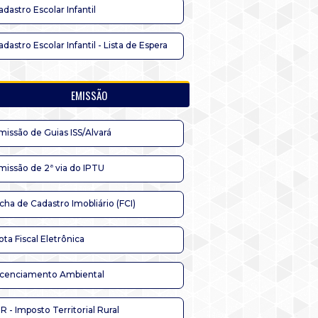
adastro Escolar Infantil
adastro Escolar Infantil - Lista de Espera
EMISSÃO
missão de Guias ISS/Alvará
missão de 2ª via do IPTU
icha de Cadastro Imobliário (FCI)
ota Fiscal Eletrônica
icenciamento Ambiental
TR - Imposto Territorial Rural