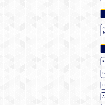
C
S
P
E
P
A