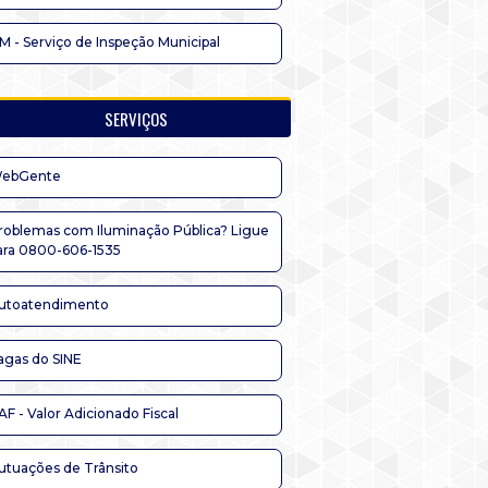
IM - Serviço de Inspeção Municipal
SERVIÇOS
ebGente
roblemas com Iluminação Pública? Ligue
ara 0800-606-1535
utoatendimento
agas do SINE
AF - Valor Adicionado Fiscal
utuações de Trânsito