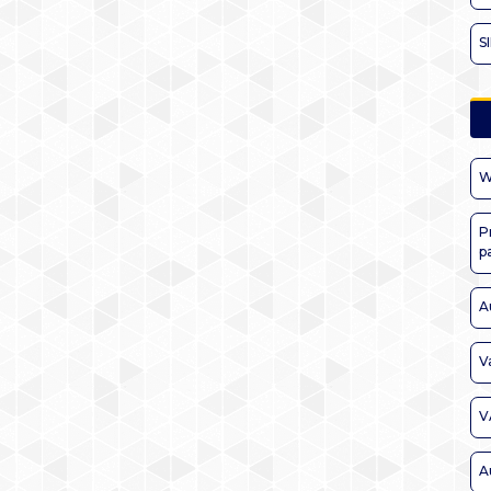
S
W
P
p
A
V
V
A