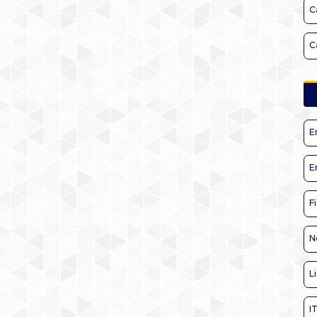
C
C
E
E
F
N
L
I