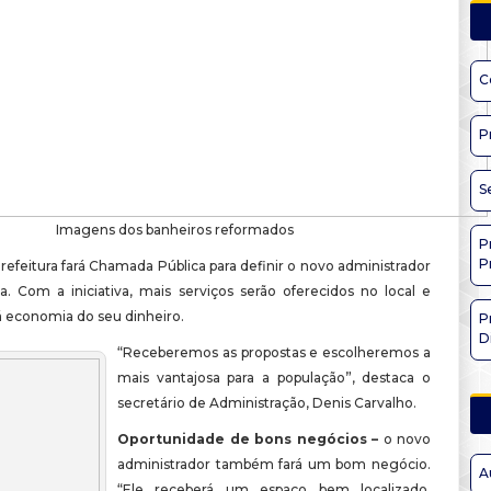
C
P
S
Imagens dos banheiros reformados
P
P
refeitura fará Chamada Pública para definir o novo administrador
ia. Com a iniciativa, mais serviços serão oferecidos no local e
á economia do seu dinheiro.
P
D
“Receberemos as propostas e escolheremos a
mais vantajosa para a população”, destaca o
secretário de Administração, Denis Carvalho.
Oportunidade de bons negócios –
o novo
administrador também fará um bom negócio.
A
“Ele receberá um espaço bem localizado,