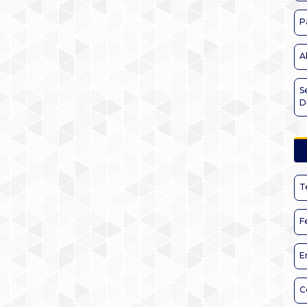
P
A
S
D
T
F
E
C