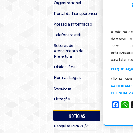
Organizacional
Portal da Transparência
Acesso à Informação
A página de
Telefones Úteis
destacou o
Setores de
Bom Des
Atendimento da
entrevistar
Prefeitura
para falar s
Diário Oficial
CLIQUE AQU
Normas Legais
Clique par
RACIONAM
Ouvidoria
ECONOMIZA
Licitação
Faceb
W
NOTÍCIAS
Pesquisa PPA 26/29