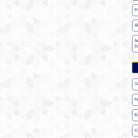
P
A
S
D
T
F
E
C