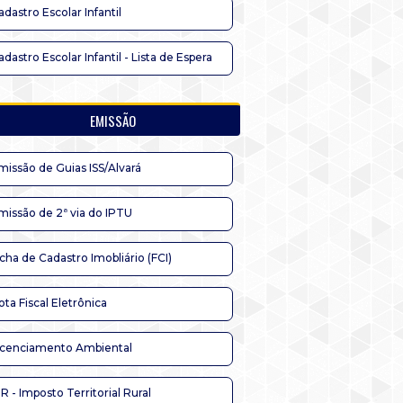
adastro Escolar Infantil
adastro Escolar Infantil - Lista de Espera
EMISSÃO
missão de Guias ISS/Alvará
missão de 2ª via do IPTU
icha de Cadastro Imobliário (FCI)
ota Fiscal Eletrônica
icenciamento Ambiental
TR - Imposto Territorial Rural