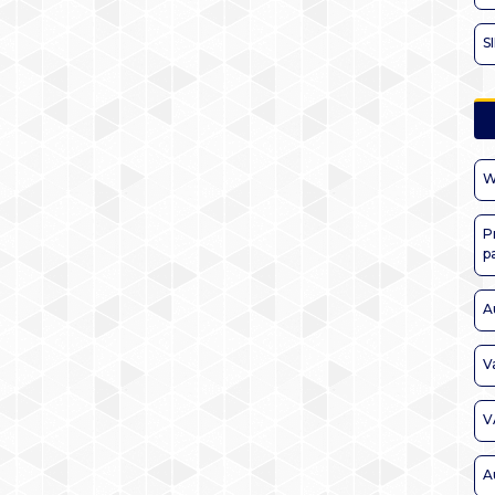
S
W
P
p
A
V
V
A