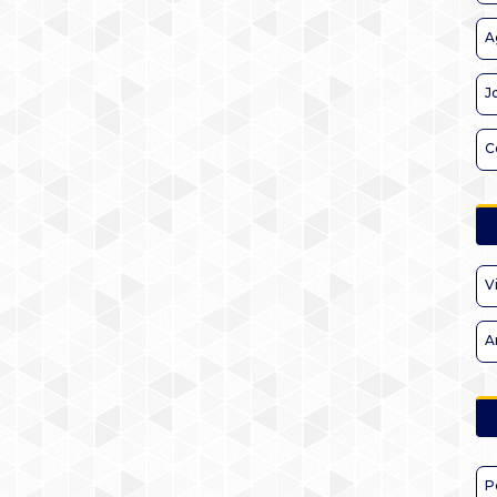
A
J
C
V
A
P