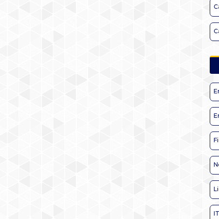
C
C
E
E
F
N
L
I