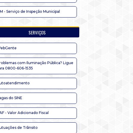
IM - Serviço de Inspeção Municipal
SERVIÇOS
ebGente
roblemas com Iluminação Pública? Ligue
ara 0800-606-1535
utoatendimento
agas do SINE
AF - Valor Adicionado Fiscal
utuações de Trânsito