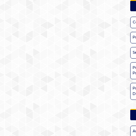
C
P
S
P
P
P
D
A