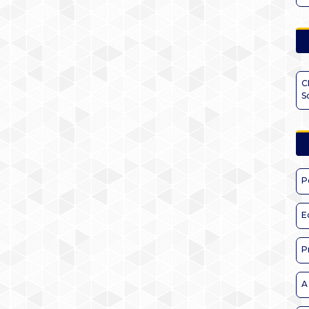
C
S
P
E
P
A