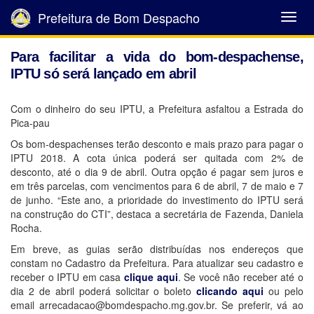
Prefeitura de Bom Despacho
Abrir
Menu
Para facilitar a vida do bom-despachense,
IPTU só será lançado em abril
Com o dinheiro do seu IPTU, a Prefeitura asfaltou a Estrada do
Pica-pau
Os bom-despachenses terão desconto e mais prazo para pagar o
IPTU 2018. A cota única poderá ser quitada com 2% de
desconto, até o dia 9 de abril. Outra opção é pagar sem juros e
em três parcelas, com vencimentos para 6 de abril, 7 de maio e 7
de junho. “Este ano, a prioridade do investimento do IPTU será
na construção do CTI”, destaca a secretária de Fazenda, Daniela
Rocha.
Em breve, as guias serão distribuídas nos endereços que
constam no Cadastro da Prefeitura. Para atualizar seu cadastro e
receber o IPTU em casa
clique aqui
. Se você não receber até o
dia 2 de abril poderá solicitar o boleto
clicando aqui
ou pelo
email arrecadacao@bomdespacho.mg.gov.br. Se preferir, vá ao