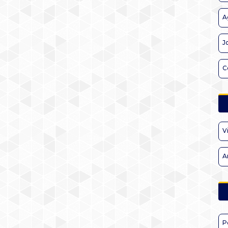
A
J
C
V
A
P