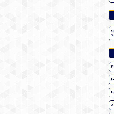
C
S
P
E
P
A