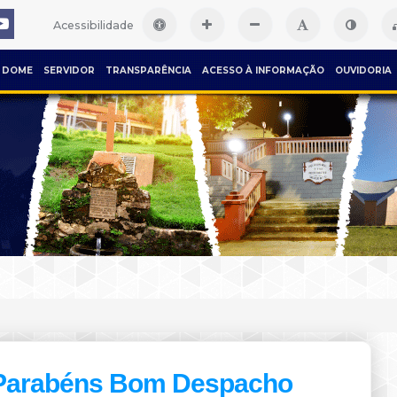
Acessibilidade
DOME
SERVIDOR
TRANSPARÊNCIA
ACESSO À INFORMAÇÃO
OUVIDORIA
Parabéns Bom Despacho