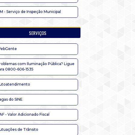
IM - Serviço de Inspeção Municipal
SERVIÇOS
ebGente
roblemas com Iluminação Pública? Ligue
ara 0800-606-1535
utoatendimento
agas do SINE
AF - Valor Adicionado Fiscal
utuações de Trânsito