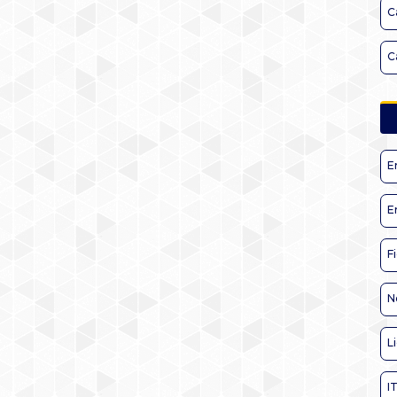
C
C
E
E
F
N
L
I