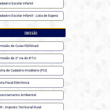
adastro Escolar Infantil
adastro Escolar Infantil - Lista de Espera
EMISSÃO
missão de Guias ISS/Alvará
missão de 2ª via do IPTU
icha de Cadastro Imobliário (FCI)
ota Fiscal Eletrônica
icenciamento Ambiental
TR - Imposto Territorial Rural