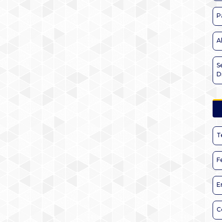
P
A
S
D
T
F
E
C