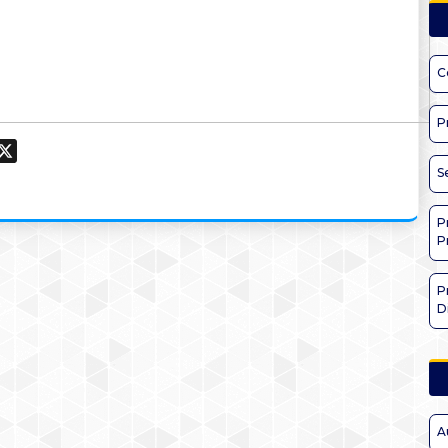
C
P
ook
hatsApp
X
S
P
P
P
D
A