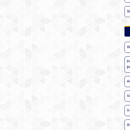
S
W
P
p
A
V
V
A