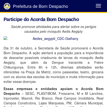
Prefeitura de Bom Despacho
Abrir
Menu
Participe do Acorda Bom Despacho
Saúde promove atividades para alertar sobre os perigos
causados pelo mosquito
Aedis Aegipty
Dia 31 de outubro, a Secretaria de Saúde promoverá o Acorda
Bom Despacho. A ação alertará a população para a importância
de descartar possíveis criadouros de larvas do mosquito
Aedis
Aegipty, que além da Dengue transmite a Febre
Chikungunya. Entre 8h e 12h, diversas atividades serão
oferecidas na Praça da Matriz, como passeatas, teatro, gincana
com os alunos das escolas do município e muita informação para
evitar essas doenças.
Essas empresas e entidades apoiam o Acorda Bom
Despacho
– SESC, PLASTIBOM, Frescarne, M e M Lanches,
Inproveter, Maxmil, Rio Branco, Real Campos Imobiliária, Real
Campos Construtora, Lajes Marquesa, PM, Câmara Municipal,