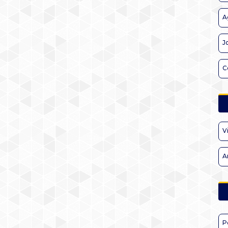
A
J
C
V
A
P