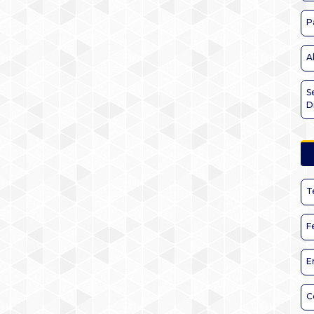
P
A
S
D
T
F
E
C