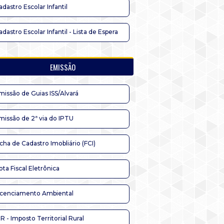
adastro Escolar Infantil
adastro Escolar Infantil - Lista de Espera
EMISSÃO
missão de Guias ISS/Alvará
missão de 2ª via do IPTU
icha de Cadastro Imobliário (FCI)
ota Fiscal Eletrônica
icenciamento Ambiental
TR - Imposto Territorial Rural