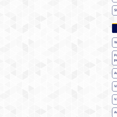
S
W
P
p
A
V
V
A