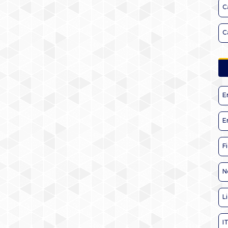
C
C
E
E
F
N
L
I