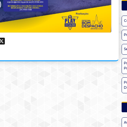
C
P
ook
hatsApp
X
S
P
P
P
D
A