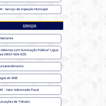
IM - Serviço de Inspeção Municipal
SERVIÇOS
ebGente
roblemas com Iluminação Pública? Ligue
ara 0800-606-1535
utoatendimento
agas do SINE
AF - Valor Adicionado Fiscal
utuações de Trânsito