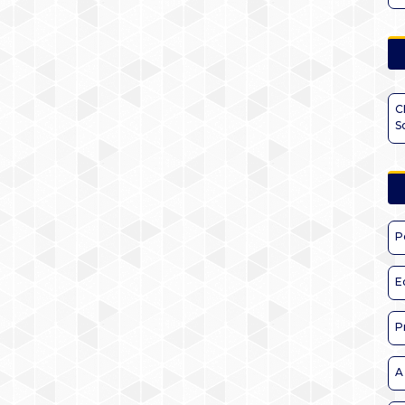
C
S
P
E
P
A