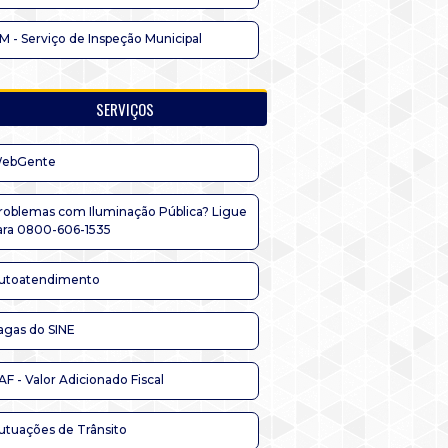
IM - Serviço de Inspeção Municipal
SERVIÇOS
ebGente
roblemas com Iluminação Pública? Ligue
ara 0800-606-1535
utoatendimento
agas do SINE
AF - Valor Adicionado Fiscal
utuações de Trânsito