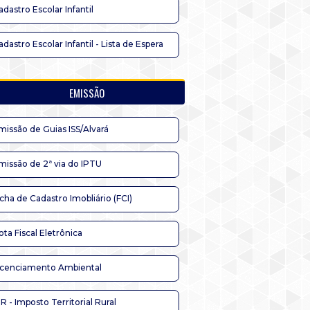
adastro Escolar Infantil
adastro Escolar Infantil - Lista de Espera
EMISSÃO
missão de Guias ISS/Alvará
missão de 2ª via do IPTU
icha de Cadastro Imobliário (FCI)
ota Fiscal Eletrônica
icenciamento Ambiental
TR - Imposto Territorial Rural