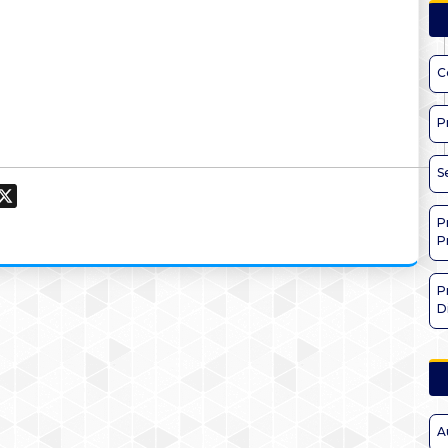
C
P
S
ook
hatsApp
X
P
P
P
D
A