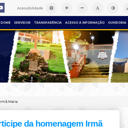
Acessibilidade
DOME
SERVIDOR
TRANSPARÊNCIA
ACESSO À INFORMAÇÃO
OUVIDORIA
Irmã Maria
rticipe da homenagem Irmã