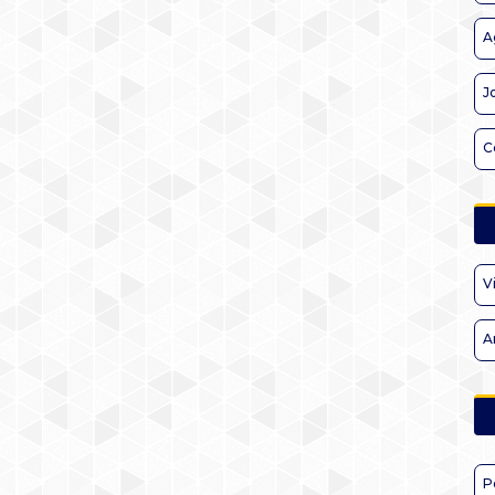
A
J
C
V
A
P