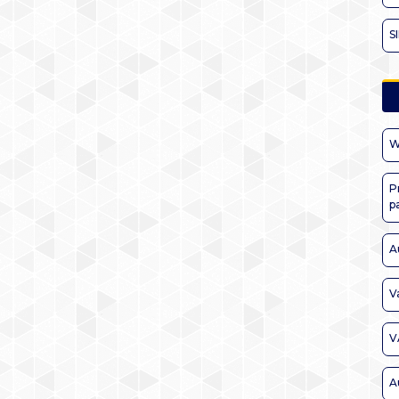
S
W
P
p
A
V
V
A