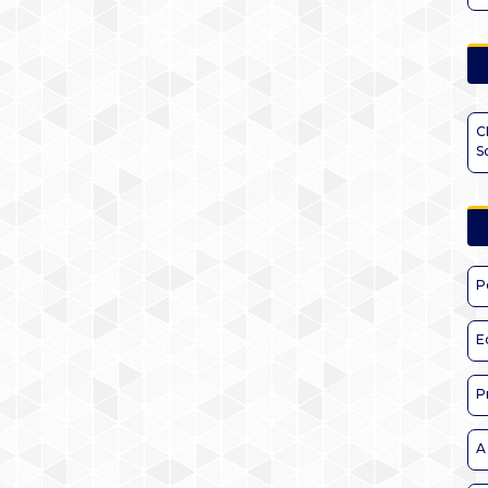
C
S
P
E
P
A