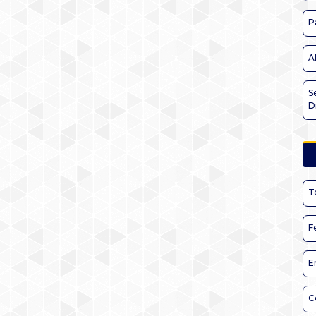
P
A
S
D
T
F
E
C