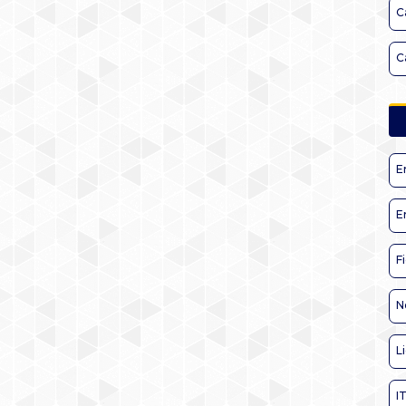
C
C
E
E
F
N
L
I