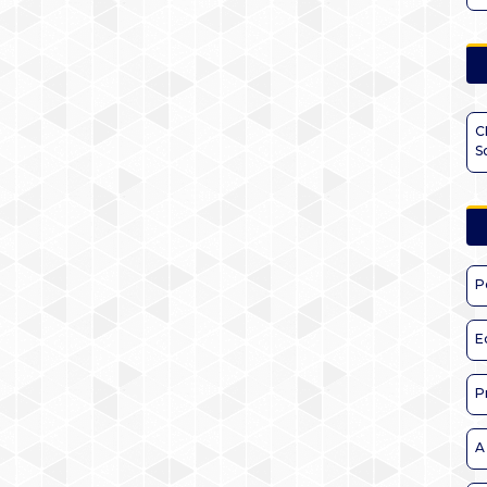
C
S
P
E
P
A