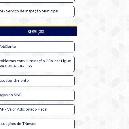
IM - Serviço de Inspeção Municipal
SERVIÇOS
ebGente
roblemas com Iluminação Pública? Ligue
ara 0800-606-1535
utoatendimento
agas do SINE
AF - Valor Adicionado Fiscal
utuações de Trânsito