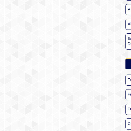
P
A
S
D
T
F
E
C