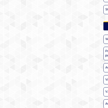
S
W
P
p
A
V
V
A