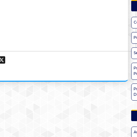
C
P
S
ook
hatsApp
X
P
P
P
D
A