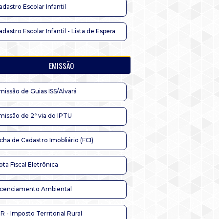
adastro Escolar Infantil
adastro Escolar Infantil - Lista de Espera
EMISSÃO
missão de Guias ISS/Alvará
missão de 2ª via do IPTU
icha de Cadastro Imobliário (FCI)
ota Fiscal Eletrônica
icenciamento Ambiental
TR - Imposto Territorial Rural