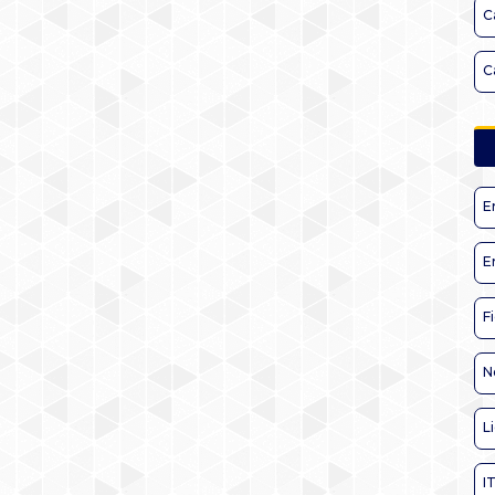
C
C
E
E
F
N
L
I