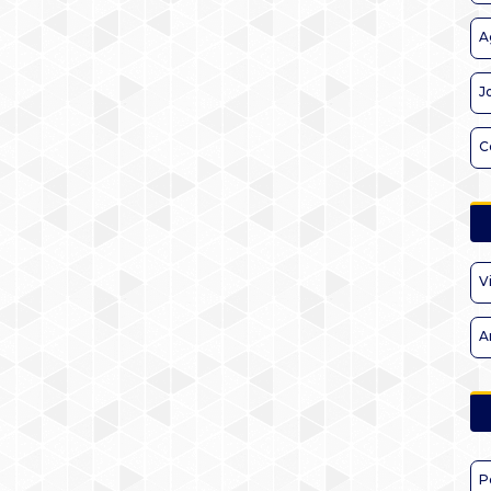
A
J
C
V
A
P