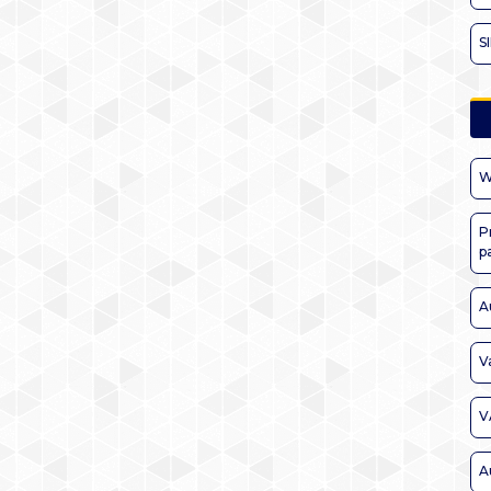
S
W
P
p
A
V
V
A