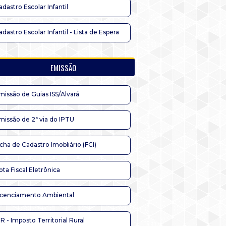
adastro Escolar Infantil
adastro Escolar Infantil - Lista de Espera
EMISSÃO
missão de Guias ISS/Alvará
missão de 2ª via do IPTU
icha de Cadastro Imobliário (FCI)
ota Fiscal Eletrônica
icenciamento Ambiental
TR - Imposto Territorial Rural