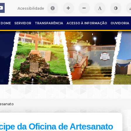
Acessibilidade
DOME
SERVIDOR
TRANSPARÊNCIA
ACESSO À INFORMAÇÃO
OUVIDORIA
tesanato
cipe da Oficina de Artesanato