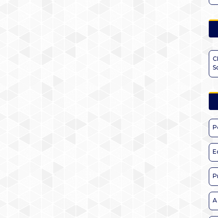
C
S
P
E
P
A