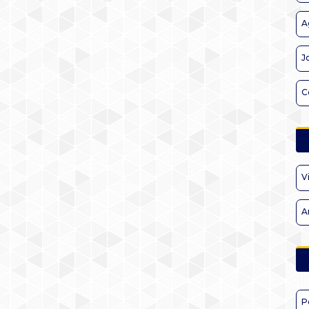
A
J
C
V
A
P