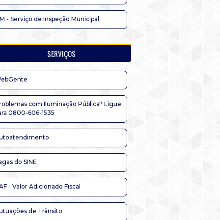
IM - Serviço de Inspeção Municipal
SERVIÇOS
ebGente
roblemas com Iluminação Pública? Ligue
ara 0800-606-1535
utoatendimento
agas do SINE
AF - Valor Adicionado Fiscal
utuações de Trânsito