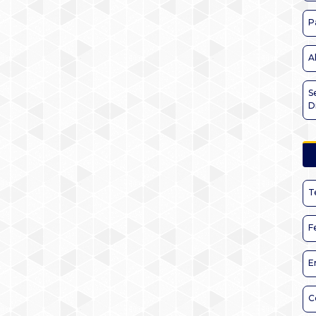
P
A
S
D
T
F
E
C