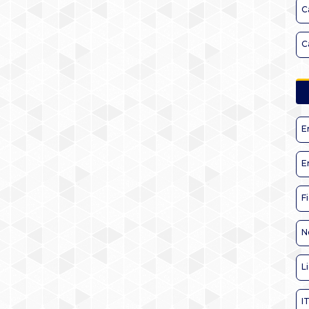
C
C
E
E
F
N
L
I