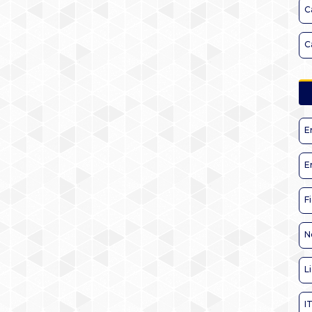
C
C
E
E
F
N
L
I