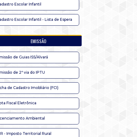
adastro Escolar Infantil
adastro Escolar Infantil - Lista de Espera
EMISSÃO
missão de Guias ISS/Alvará
missão de 2ª via do IPTU
icha de Cadastro Imobliário (FCI)
ota Fiscal Eletrônica
icenciamento Ambiental
TR - Imposto Territorial Rural