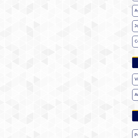
A
J
C
V
A
P