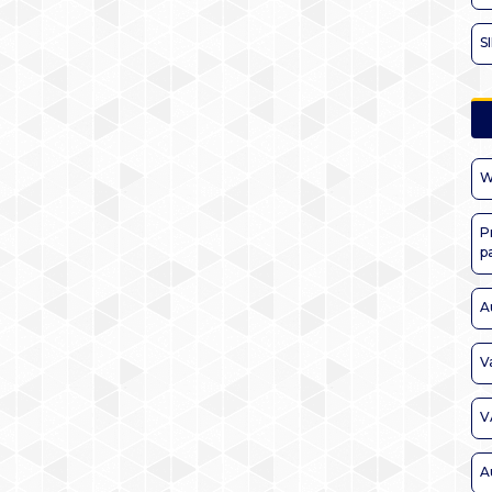
S
W
P
p
A
V
V
A