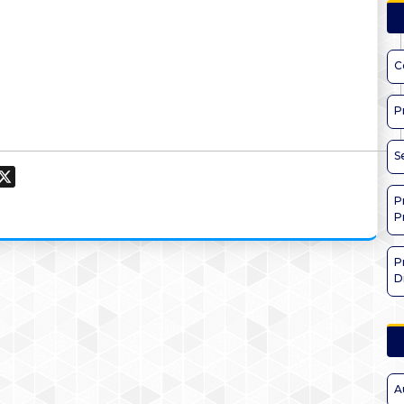
C
P
S
ook
hatsApp
X
P
P
P
D
A