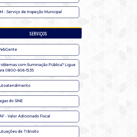
IM - Serviço de Inspeção Municipal
SERVIÇOS
ebGente
roblemas com Iluminação Pública? Ligue
ara 0800-606-1535
utoatendimento
agas do SINE
AF - Valor Adicionado Fiscal
utuações de Trânsito