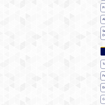
P
A
S
D
T
F
E
C