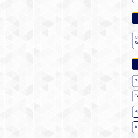
C
S
P
E
P
A