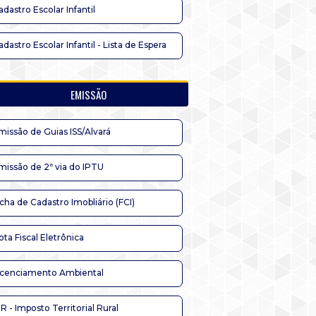
adastro Escolar Infantil
adastro Escolar Infantil - Lista de Espera
EMISSÃO
missão de Guias ISS/Alvará
missão de 2ª via do IPTU
icha de Cadastro Imobliário (FCI)
ota Fiscal Eletrônica
icenciamento Ambiental
TR - Imposto Territorial Rural