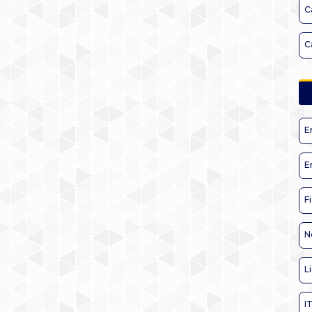
C
C
E
E
F
N
L
I