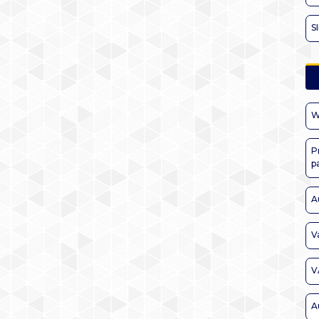
S
W
P
p
A
V
V
A