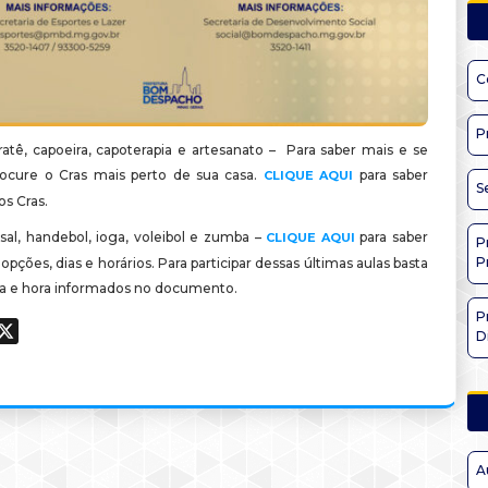
C
P
ratê, capoeira, capoterapia e artesanato – Para saber mais e se
rocure o Cras mais perto de sua casa.
para saber
CLIQUE AQUI
S
os Cras.
tsal, handebol, ioga, voleibol e zumba –
para saber
CLIQUE AQUI
P
P
 opções, dias e horários. Para participar dessas últimas aulas basta
 dia e hora informados no documento.
P
ook
hatsApp
X
D
A