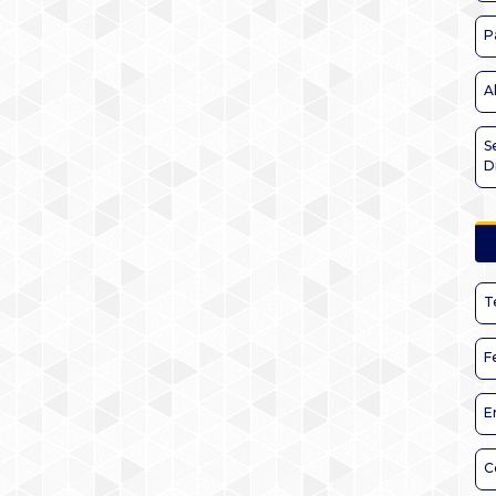
P
A
S
D
T
F
E
C