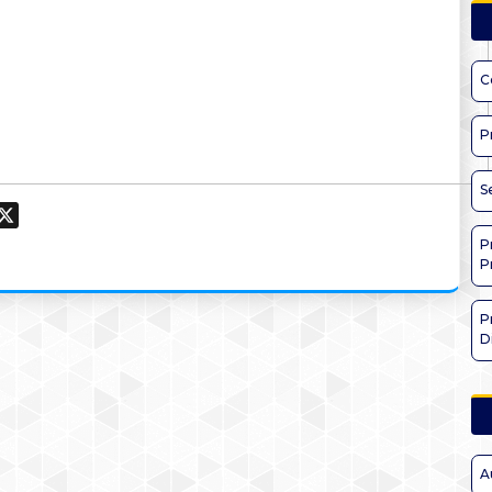
C
P
S
ook
hatsApp
X
P
P
P
D
A