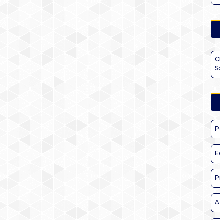
C
S
P
E
P
A