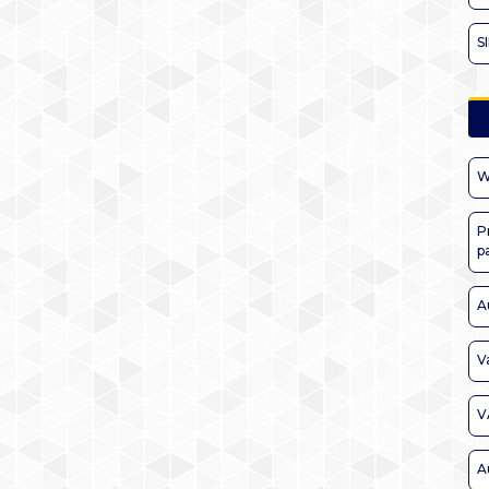
S
W
P
p
A
V
V
A