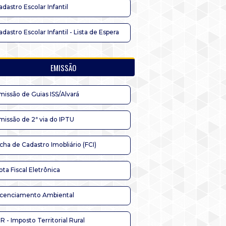
adastro Escolar Infantil
adastro Escolar Infantil - Lista de Espera
EMISSÃO
missão de Guias ISS/Alvará
missão de 2ª via do IPTU
icha de Cadastro Imobliário (FCI)
ota Fiscal Eletrônica
icenciamento Ambiental
TR - Imposto Territorial Rural