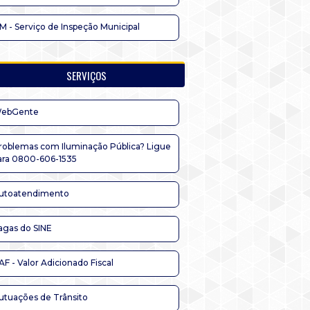
IM - Serviço de Inspeção Municipal
SERVIÇOS
ebGente
roblemas com Iluminação Pública? Ligue
ara 0800-606-1535
utoatendimento
agas do SINE
AF - Valor Adicionado Fiscal
utuações de Trânsito