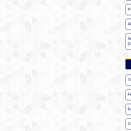
P
A
S
D
T
F
E
C