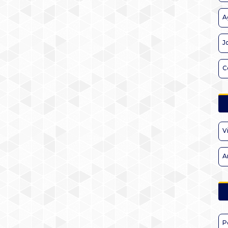
A
J
C
V
A
P