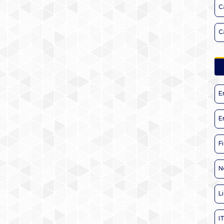
C
C
E
E
F
N
L
I