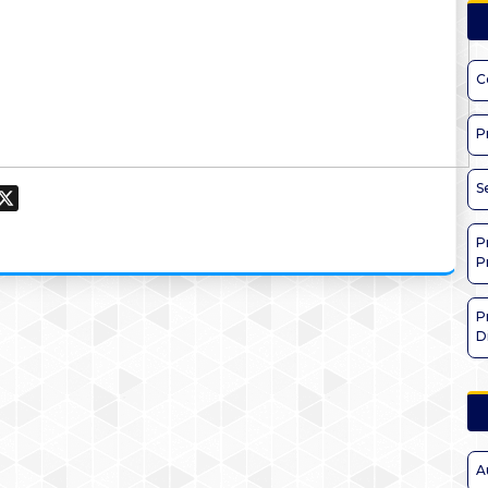
C
P
S
ook
hatsApp
X
P
P
P
D
A