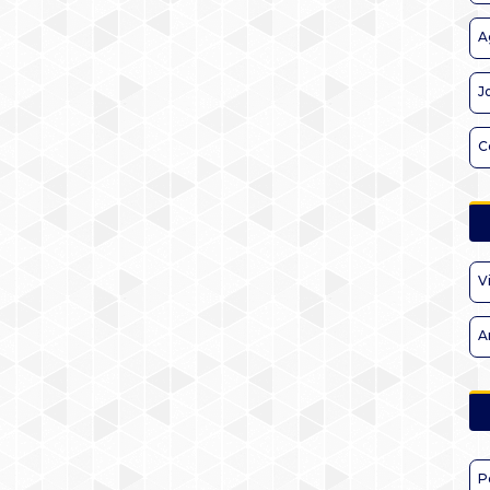
A
J
C
V
A
P