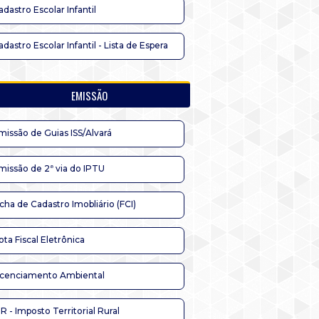
adastro Escolar Infantil
adastro Escolar Infantil - Lista de Espera
EMISSÃO
missão de Guias ISS/Alvará
missão de 2ª via do IPTU
icha de Cadastro Imobliário (FCI)
ota Fiscal Eletrônica
icenciamento Ambiental
TR - Imposto Territorial Rural