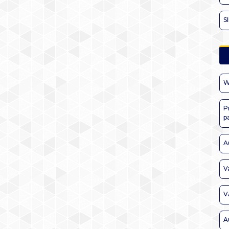
S
W
P
p
A
V
V
A