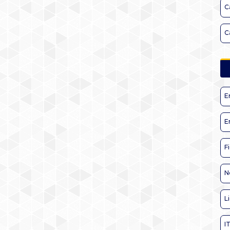
C
C
E
E
F
N
L
I