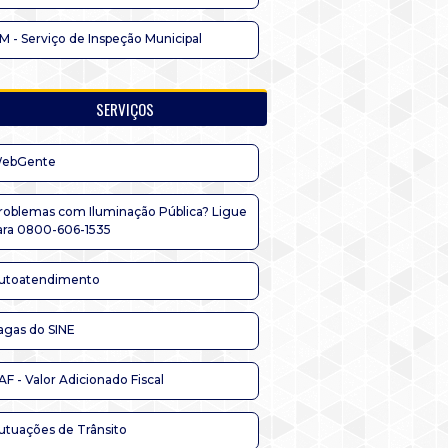
IM - Serviço de Inspeção Municipal
SERVIÇOS
ebGente
roblemas com Iluminação Pública? Ligue
ara 0800-606-1535
utoatendimento
agas do SINE
AF - Valor Adicionado Fiscal
utuações de Trânsito