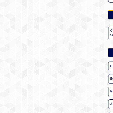
C
S
P
E
P
A