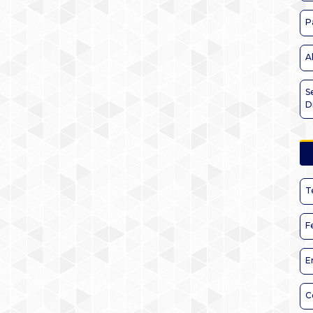
P
A
S
D
T
F
E
C