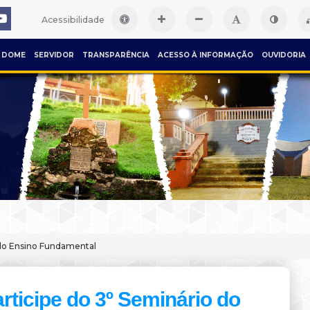
Acessibilidade
DOME
SERVIDOR
TRANSPARÊNCIA
ACESSO À INFORMAÇÃO
OUVIDORIA
 do Ensino Fundamental
rticipe do 3º Seminário do