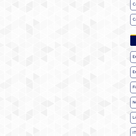
C
C
E
E
F
N
L
I