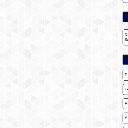
C
S
P
E
P
A