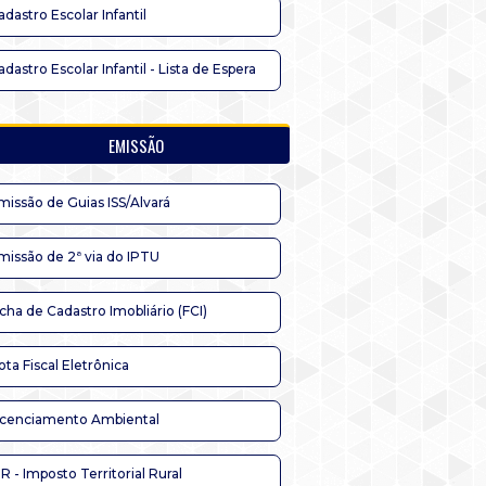
adastro Escolar Infantil
adastro Escolar Infantil - Lista de Espera
EMISSÃO
missão de Guias ISS/Alvará
missão de 2ª via do IPTU
icha de Cadastro Imobliário (FCI)
ota Fiscal Eletrônica
icenciamento Ambiental
TR - Imposto Territorial Rural