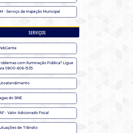
IM - Serviço de Inspeção Municipal
SERVIÇOS
ebGente
roblemas com Iluminação Pública? Ligue
ara 0800-606-1535
utoatendimento
agas do SINE
AF - Valor Adicionado Fiscal
utuações de Trânsito