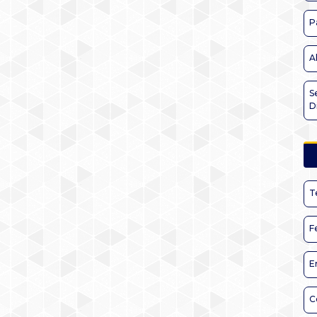
P
A
S
D
T
F
E
C