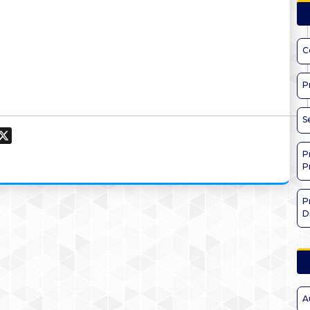
C
P
S
ook
hatsApp
X
P
P
P
D
A