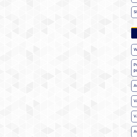
S
W
P
p
A
V
V
A