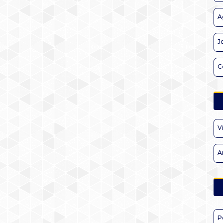
A
J
C
V
A
P