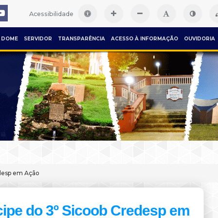
Acessibilidade
DOME
SERVIDOR
TRANSPARÊNCIA
ACESSO À INFORMAÇÃO
OUVIDORIA
edesp em Ação
cipe do 3º Sicoob Credesp em