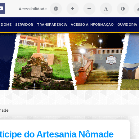
Acessibilidade
DOME
SERVIDOR
TRANSPARÊNCIA
ACESSO À INFORMAÇÃO
OUVIDORIA
ômade
ticipe do Artesania Nômade