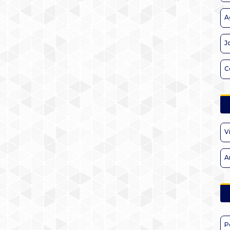
A
J
C
V
A
P