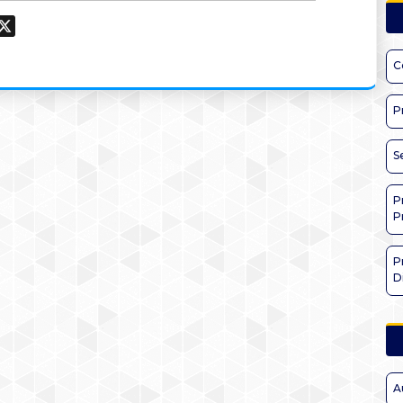
ook
hatsApp
X
C
P
S
P
P
P
D
A