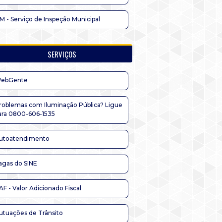
IM - Serviço de Inspeção Municipal
SERVIÇOS
ebGente
roblemas com Iluminação Pública? Ligue
ara 0800-606-1535
utoatendimento
agas do SINE
AF - Valor Adicionado Fiscal
utuações de Trânsito