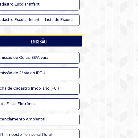
adastro Escolar Infantil
adastro Escolar Infantil - Lista de Espera
EMISSÃO
missão de Guias ISS/Alvará
missão de 2ª via do IPTU
icha de Cadastro Imobliário (FCI)
ota Fiscal Eletrônica
icenciamento Ambiental
TR - Imposto Territorial Rural