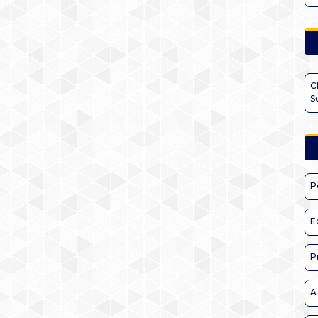
C
S
P
E
P
A