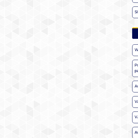
S
W
P
p
A
V
V
A