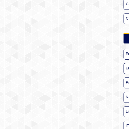
C
C
E
E
F
N
L
I