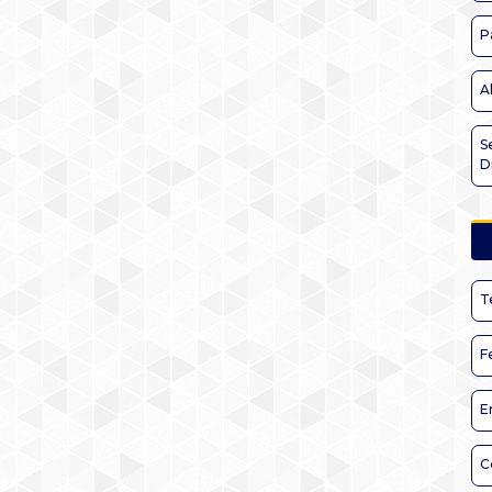
P
A
S
D
T
F
E
C