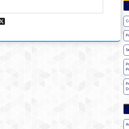
ook
hatsApp
X
C
P
S
P
P
P
D
A