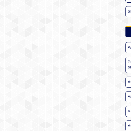
S
W
P
p
A
V
V
A