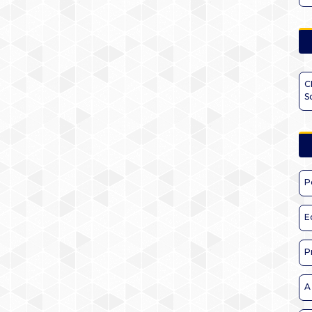
C
S
P
E
P
A