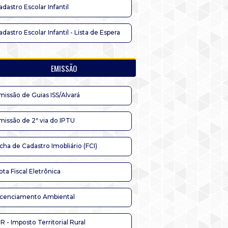
adastro Escolar Infantil
adastro Escolar Infantil - Lista de Espera
EMISSÃO
missão de Guias ISS/Alvará
missão de 2ª via do IPTU
icha de Cadastro Imobliário (FCI)
ota Fiscal Eletrônica
icenciamento Ambiental
TR - Imposto Territorial Rural