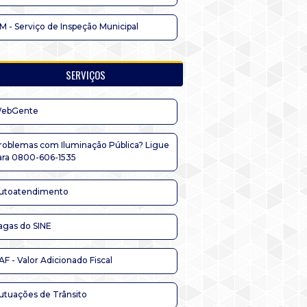
IM - Serviço de Inspeção Municipal
SERVIÇOS
ebGente
roblemas com Iluminação Pública? Ligue
ara 0800-606-1535
utoatendimento
agas do SINE
AF - Valor Adicionado Fiscal
utuações de Trânsito