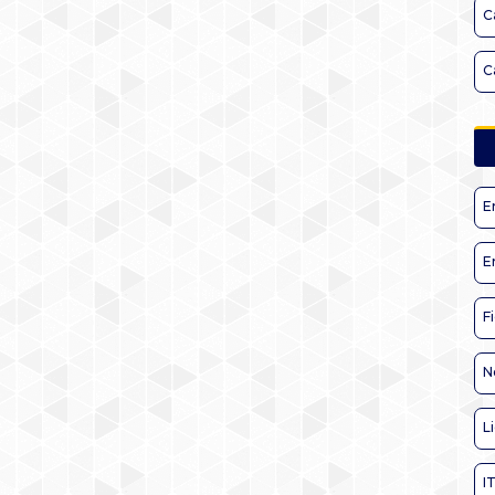
C
C
E
E
F
N
L
I