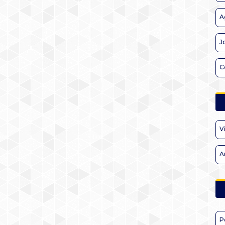
A
J
C
V
A
P