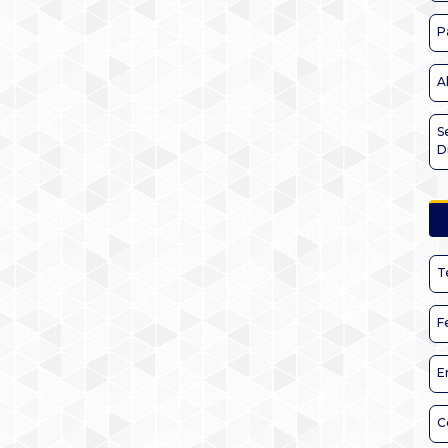
P
A
S
D
T
F
E
C