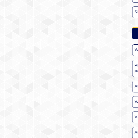
S
W
P
p
A
V
V
A