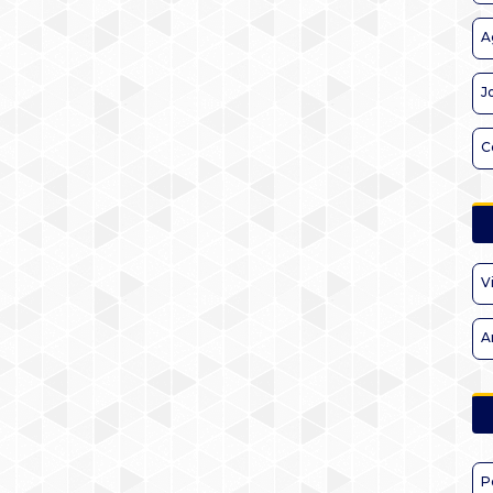
A
J
C
V
A
P