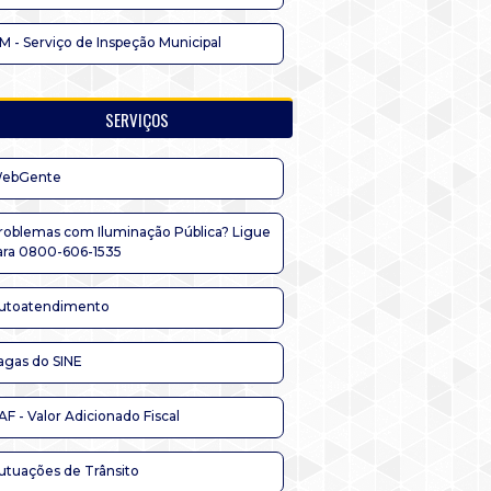
IM - Serviço de Inspeção Municipal
SERVIÇOS
ebGente
roblemas com Iluminação Pública? Ligue
ara 0800-606-1535
utoatendimento
agas do SINE
AF - Valor Adicionado Fiscal
utuações de Trânsito