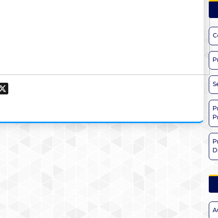
C
P
S
ook
hatsApp
X
P
P
P
D
A