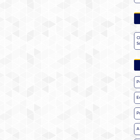
C
S
P
E
P
A