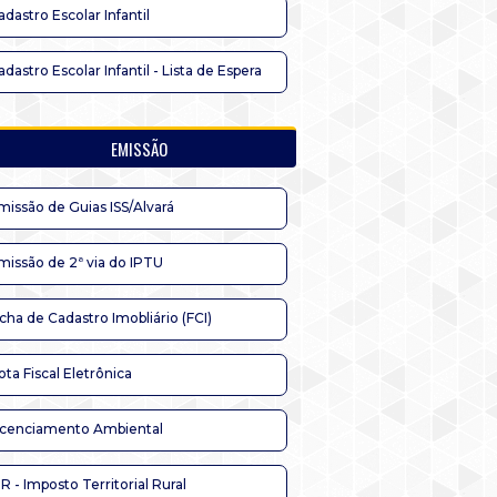
adastro Escolar Infantil
adastro Escolar Infantil - Lista de Espera
EMISSÃO
missão de Guias ISS/Alvará
missão de 2ª via do IPTU
icha de Cadastro Imobliário (FCI)
ota Fiscal Eletrônica
icenciamento Ambiental
TR - Imposto Territorial Rural