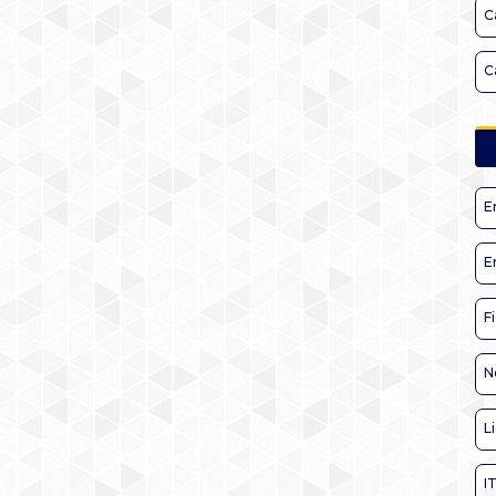
C
C
E
E
F
N
L
I